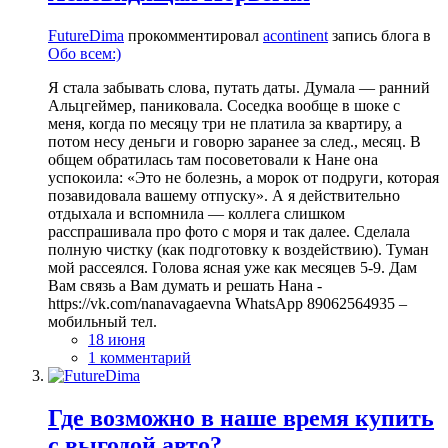
FutureDima
прокомментировал
acontinent
запись блога в
Обо всем:)
Я стала забывать слова, путать даты. Думала — ранний
Альцгеймер, паниковала. Соседка вообще в шоке с
меня, когда по месяцу три не платила за квартиру, а
потом несу деньги и говорю заранее за след., месяц. В
общем обратилась там посоветовали к Нане она
успокоила: «Это не болезнь, а морок от подруги, которая
позавидовала вашему отпуску». А я действительно
отдыхала и вспомнила — коллега слишком
расспрашивала про фото с моря и так далее. Сделала
полную чистку (как подготовку к воздействию). Туман
мой рассеялся. Голова ясная уже как месяцев 5-9. Дам
Вам связь а Вам думать и решать Нана -
https://vk.com/nanavagaevna WhatsApp 89062564935 –
мобильный тел.
18 июня
1 комментарий
Где возможно в наше время купить
с выгодой авто?