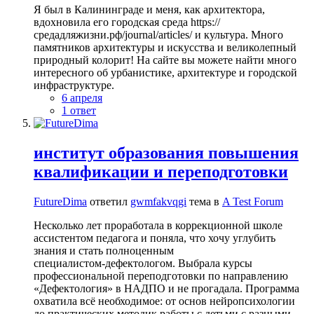
Я был в Калининграде и меня, как архитектора,
вдохновила его городская среда https://
средадляжизни.рф/journal/articles/ и культура. Много
памятников архитектуры и искусства и великолепный
природный колорит! На сайте вы можете найти много
интересного об урбанистике, архитектуре и городской
инфраструктуре.
6 апреля
1 ответ
институт образования повышения
квалификации и переподготовки
FutureDima
ответил
gwmfakvqgi
тема в
A Test Forum
Несколько лет проработала в коррекционной школе
ассистентом педагога и поняла, что хочу углубить
знания и стать полноценным
специалистом‑дефектологом. Выбрала курсы
профессиональной переподготовки по направлению
«Дефектология» в НАДПО и не прогадала. Программа
охватила всё необходимое: от основ нейропсихологии
до практических методик работы с детьми с разными