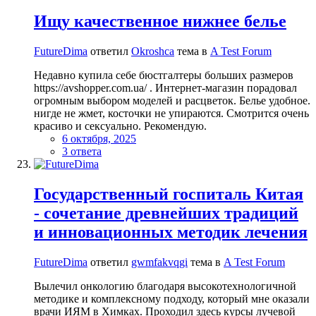
Ищу качественное нижнее белье
FutureDima
ответил
Okroshca
тема в
A Test Forum
Недавно купила себе бюстгалтеры больших размеров
https://avshopper.com.ua/ . Интернет-магазин порадовал
огромным выбором моделей и расцветок. Белье удобное.
нигде не жмет, косточки не упираются. Смотрится очень
красиво и сексуально. Рекомендую.
6 октября, 2025
3 ответа
Государственный госпиталь Китая
- сочетание древнейших традиций
и инновационных методик лечения
FutureDima
ответил
gwmfakvqgi
тема в
A Test Forum
Вылечил онкологию благодаря высокотехнологичной
методике и комплексному подходу, который мне оказали
врачи ИЯМ в Химках. Проходил здесь курсы лучевой