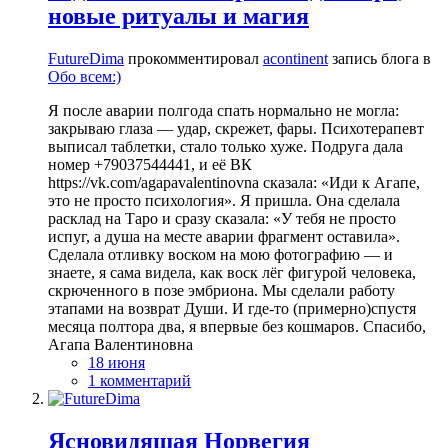
новые ритуалы и магия
FutureDima
прокомментировал
acontinent
запись блога в
Обо всем:)
Я после аварии полгода спать нормально не могла:
закрываю глаза — удар, скрежет, фары. Психотерапевт
выписал таблетки, стало только хуже. Подруга дала
номер +79037544441, и её ВК
https://vk.com/agapavalentinovna сказала: «Иди к Агапе,
это не просто психология». Я пришла. Она сделала
расклад на Таро и сразу сказала: «У тебя не просто
испуг, а душа на месте аварии фрагмент оставила».
Сделала отливку воском на мою фотографию — и
знаете, я сама видела, как воск лёг фигурой человека,
скрюченного в позе эмбриона. Мы сделали работу
этапами на возврат Души. И где-то (примерно)спустя
месяца полтора два, я впервые без кошмаров. Спасибо,
Агапа Валентиновна
18 июня
1 комментарий
Ясновидящая Норвегия