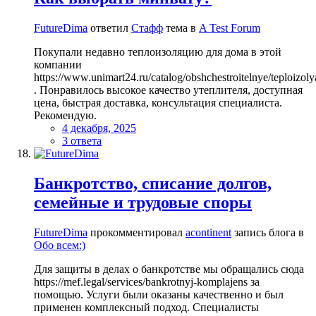
FutureDima
ответил
Стафф
тема в
A Test Forum
Покупали недавно теплоизоляцию для дома в этой
компании
https://www.unimart24.ru/catalog/obshchestroitelnye/teploizolya
. Понравилось высокое качество утеплителя, доступная
цена, быстрая доставка, консультация специалиста.
Рекомендую.
4 декабря, 2025
3 ответа
Банкротство, списание долгов,
семейные и трудовые споры
FutureDima
прокомментировал
acontinent
запись блога в
Обо всем:)
Для защиты в делах о банкротстве мы обращались сюда
https://mef.legal/services/bankrotnyj-komplajens за
помощью. Услуги были оказаны качественно и был
применен комплексный подход. Специалисты