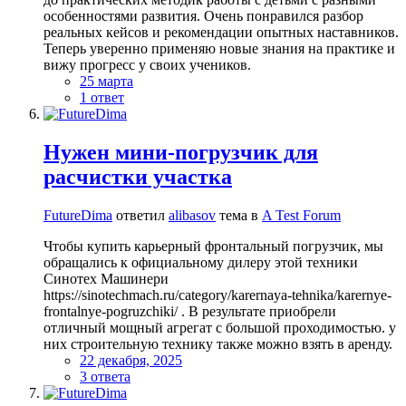
особенностями развития. Очень понравился разбор
реальных кейсов и рекомендации опытных наставников.
Теперь уверенно применяю новые знания на практике и
вижу прогресс у своих учеников.
25 марта
1 ответ
Нужен мини-погрузчик для
расчистки участка
FutureDima
ответил
alibasov
тема в
A Test Forum
Чтобы купить карьерный фронтальный погрузчик, мы
обращались к официальному дилеру этой техники
Синотех Машинери
https://sinotechmach.ru/category/karernaya-tehnika/karernye-
frontalnye-pogruzchiki/ . В результате приобрели
отличный мощный агрегат с большой проходимостью. у
них строительную технику также можно взять в аренду.
22 декабря, 2025
3 ответа