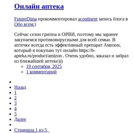
Онлайн аптека
FutureDima
прокомментировал
acontinent
запись блога в
Обо всем:)
Сейчас сезон гриппа и ОРВИ, поэтому мы заранее
закупаемся противовирусными для всей семьи. В
аптечке всегда есть эффективный препарат Амизон,
который я покупаю тут онлайн https://b-
apteka.ru/product/amizon . Очень удобно, заказал и забрал
из ближайшей аптеке)))
19 сентября, 2025
1 комментарий
Назад
1
2
3
4
5
Далее
Страница 1 из 5