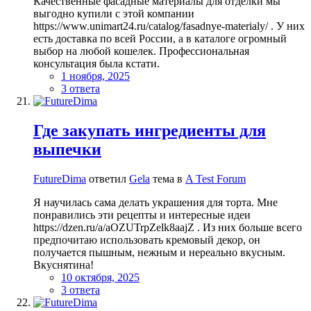
Качественные фасадные материалы для отделки мы
выгодно купили с этой компании
https://www.unimart24.ru/catalog/fasadnye-materialy/ . У них
есть доставка по всей России, а в каталоге огромный
выбор на любой кошелек. Профессиональная
консультация была кстати.
1 ноября, 2025
3 ответа
Где закупать ингредиенты для
выпечки
FutureDima
ответил
Gela
тема в
A Test Forum
Я научилась сама делать украшения для торта. Мне
понравились эти рецепты и интересные идеи
https://dzen.ru/a/aOZUTrpZelk8aajZ . Из них больше всего
предпочитаю использовать кремовый декор, он
получается пышным, нежным и нереально вкусным.
Вкуснятина!
10 октября, 2025
3 ответа