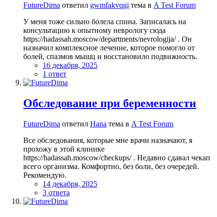
FutureDima
ответил
gwmfakvqgi
тема в
A Test Forum
У меня тоже сильно болела спина. Записалась на
консультацию к опытному неврологу сюда
https://hadassah.moscow/departments/nevrologija/ . Он
назначил комплексное лечение, которое помогло от
болей, спазмов мышц и восстановило подвижность.
16 декабря, 2025
1 ответ
Обследование при беременности
FutureDima
ответил
Hana
тема в
A Test Forum
Все обследования, которые мне врачи назначают, я
прохожу в этой клинике
https://hadassah.moscow/checkups/ . Недавно сдавал чекап
всего организма. Комфортно, без боли, без очередей.
Рекомендую.
14 декабря, 2025
3 ответа