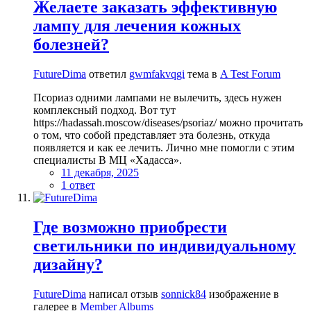
Желаете заказать эффективную
лампу для лечения кожных
болезней?
FutureDima
ответил
gwmfakvqgi
тема в
A Test Forum
Псориаз одними лампами не вылечить, здесь нужен
комплексный подход. Вот тут
https://hadassah.moscow/diseases/psoriaz/ можно прочитать
о том, что собой представляет эта болезнь, откуда
появляется и как ее лечить. Лично мне помогли с этим
специалисты В МЦ «Хадасса».
11 декабря, 2025
1 ответ
Где возможно приобрести
светильники по индивидуальному
дизайну?
FutureDima
написал отзыв
sonnick84
изображение в
галерее в
Member Albums