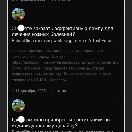
Желаете заказать эффективную лампу для
лечения кожных болезней?
FutureDima
ответил
gwmfakvqgi
тема в
A Test Forum
Псориаз одними лампами не вылечить, здесь нужен
комплексный подход. Вот тут
https://hadassah.moscow/diseases/psoriaz/ можно прочитать
о том, что собой представляет эта болезнь, откуда
появляется и как ее лечить. Лично мне помогли с этим
специалисты В МЦ «Хадасса».
11 декабря, 2025
1 ответ
Где возможно приобрести светильники по
индивидуальному дизайну?
FutureDima
написал отзыв
sonnick84
изображение в