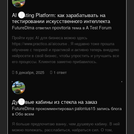
AI Testing Platform: как зарабатывать на
тестировании искусственного интеллекта
FutureDima
ответил
npovitoria
тема в
A Test Forum
Пройти курс AI для бизнеса можно здесь
https://www.practico.ai/aicourse . Я недавно тоже прошла
обучение с теорией и практикой и активно теперь внедряю
нейросети в свой бизнес, чтобы упростить и улучшить все
его процессы. Клиентов заметно прибавилось.
5 декабря, 2025
1 ответ
Душевые кабины из стекла на заказ
FutureDima
прокомментировал
palonius15
запись блога
в
Обо всем
Я больше предпочитаю ванну, чем душевую кабину. В ней
можно полежать, расслабиться, набраться сил. О том,