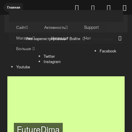
Главная
Kuli4kam.net
Дружный форум
Сайт
Активность
Support
Магазин
Награды
Чат
Уже зарегистрированы? Войти
Регистрация
Больше
Facebook
Twitter
Instagram
Youtube
FutureDima