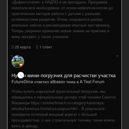
«Дефектология» в НАДПО и не прогадала. Программа
охватила всё необходимое: от основ нейропсихологии до
практических методик работы с детьми с разными
особенностями развития. Очень понравился разбор
реальных кейсов и рекомендации опытных наставников.
Теперь уверенно применяю новые знания на практике и
вижу прогресс у своих учеников.
25 марта
1 ответ
Нужен мини-погрузчик для расчистки участка
FutureDima
ответил
alibasov
тема в
A Test Forum
Чтобы купить карьерный фронтальный погрузчик, мы
обращались к официальному дилеру этой техники Синотех
Машинери https://sinotechmach.ru/category/karernaya-
tehnika/karernye-frontalnye-pogruzchiki/ . В результате
приобрели отличный мощный агрегат с большой
проходимостью. у них строительную технику также можно
взять в аренду.