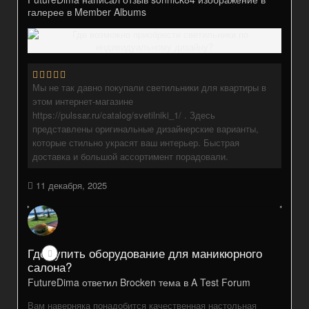
галерее в
Member Albums
Мы не так давно покупали светильники для квартиры в
этом интернет-магазине
https://pulssar.ru/catalog/svetilniki_1/ . Здесь
представлены оригинальные дизайнерские варианты,
которые стильно украсят ваш интерьер. Быстрая
доставка и большой ассортимент порадовали.
11 декабря, 2025
Где купить оборудование для маникюрного
салона?
FutureDima
ответил
Brocken
тема в
A Test Forum
Вам наверняка понадобится качественная настольная