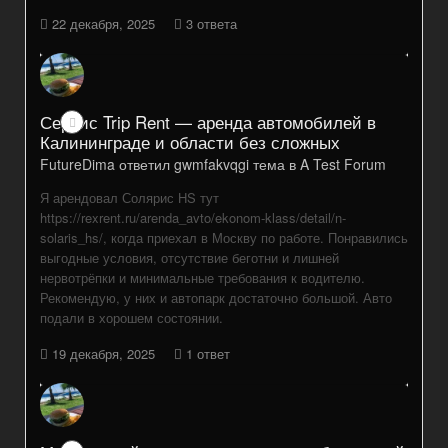
22 декабря, 2025
3 ответа
Сервис Trip Rent — аренда автомобилей в
Калининграде и области без сложных
FutureDima
ответил
gwmfakvqgi
тема в
A Test Forum
Я арендовал Солярис HS тут
https://rexrent.ru/arenda_avto/ekonom-klass/detail/n-
solaris_hs/, когда приехал в Москву по работе. Понравились
выгодные условия, отсутствие беготни и лишней
нервотрёпки и минимальные требования к водителю.
Рекомендую, у них и автопарк достаточно большой. Авто
подали в хорошем состоянии.
19 декабря, 2025
1 ответ