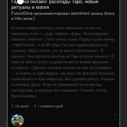
Гадалка онлайн: расклады Таро, новые
ритуалы и магия
FutureDima
прокомментировал
acontinent
запись блога
в
Обо всем:)
Я после аварии полгода спать нормально не могла:
закрываю глаза — удар, скрежет, фары. Психотерапевт
выписал таблетки, стало только хуже. Подруга дала номер
+79037544441, и её ВК https://vk.com/agapavalentinovna
сказала: «Иди к Агапе, это не просто психология». Я
пришла. Она сделала расклад на Таро и сразу сказала: «У
тебя не просто испуг, а душа на месте аварии фрагмент
оставила». Сделала отливку воском на мою фотографию
— и знаете, я сама видела, как воск лёг фигурой человека,
скрюченного в позе эмбриона. Мы сделали работу этапами
на возврат Души. И где-то (примерно)спустя месяца
полтора два, я впервые без кошмаров. Спасибо, Агапа
Валентиновна
18 июня
1 комментарий