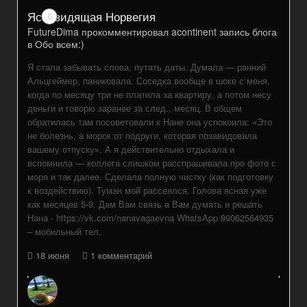
Ясновидящая Норвегия
FutureDima
прокомментировал
acontinent
запись блога
в
Обо всем:)
Я стала забывать слова, путать даты. Думала — ранний
Альцгеймер, паниковала. Соседка вообще в шоке с меня,
когда по месяцу три не платила за квартиру, а потом несу
деньги и говорю заранее за след., месяц. В общем
обратилась там посоветовали к Нане она успокоила: «Это
не болезнь, а морок от подруги, которая позавидовала
вашему отпуску». А я действительно отдыхала и
вспомнила — коллега слишком расспрашивала про фото с
моря и так далее. Сделала полную чистку (как подготовку
к воздействию). Туман мой рассеялся. Голова ясная уже
как месяцев 5-9. Дам Вам связь а Вам думать и решать
Нана - https://vk.com/nanavagaevna WhatsApp 89062564935
– мобильный тел.
18 июня
1 комментарий