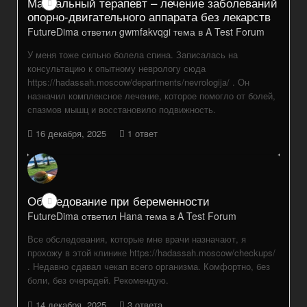
Мануальный терапевт – лечение заболеваний
опорно-двигательного аппарата без лекарств
FutureDima
ответил
gwmfakvqgi
тема в
A Test Forum
У меня тоже сильно болела спина. Записалась на
консультацию к опытному неврологу сюда
https://hadassah.moscow/departments/nevrologija/ . Он
назначил комплексное лечение, которое помогло от болей,
спазмов мышц и восстановило подвижность.
16 декабря, 2025
1 ответ
Обследование при беременности
FutureDima
ответил
Hana
тема в
A Test Forum
Все обследования, которые мне врачи назначают, я
прохожу в этой клинике https://hadassah.moscow/checkups/
. Недавно сдавал чекап всего организма. Комфортно, без
боли, без очередей. Рекомендую.
14 декабря, 2025
3 ответа