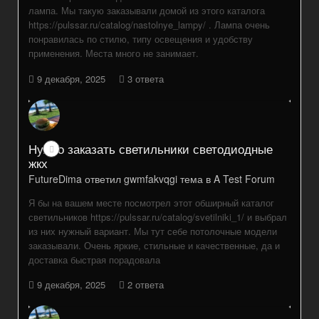
лампа. Мы такую заказывали домой из этого каталога
https://pulssar.ru/catalog/nastolnye_lampy/ . Лампа очень
понравилась по стилю, типу освещения и удобству
применения. Места много не занимает.
9 декабря, 2025
3 ответа
Нужно заказать светильники светодиодные
жкх
FutureDima
ответил
gwmfakvqgi
тема в
A Test Forum
Я бы на вашем месте посмотрел этот обширный каталог
светильников https://pulssar.ru/catalog/svetilniki_1/ и выбрал
из них нужный вариант. Мы тут себе потолочные модели
заказывали. Очень яркие, стильные и качественные, да и
доставка быстрая порадовала
9 декабря, 2025
2 ответа