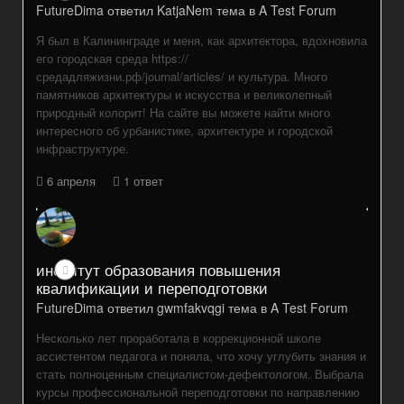
FutureDima
ответил
KatjaNem
тема в
A Test Forum
Я был в Калининграде и меня, как архитектора, вдохновила
его городская среда https://
средадляжизни.рф/journal/articles/ и культура. Много
памятников архитектуры и искусства и великолепный
природный колорит! На сайте вы можете найти много
интересного об урбанистике, архитектуре и городской
инфраструктуре.
6 апреля
1 ответ
институт образования повышения
квалификации и переподготовки
FutureDima
ответил
gwmfakvqgi
тема в
A Test Forum
Несколько лет проработала в коррекционной школе
ассистентом педагога и поняла, что хочу углубить знания и
стать полноценным специалистом‑дефектологом. Выбрала
курсы профессиональной переподготовки по направлению