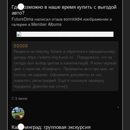
Где возможно в наше время купить с выгодой
авто?
FutureDima
написал отзыв
sonnick84
изображение в
галерее в
Member Albums
Решился на покупку Solaris и обратился к официальному
дилеру https://solaris-ring-kursk.ru/ . Порадовало, что на
складе был выбор цветов и комплектаций. Я взял чёрный
цвет с пакетом «Комфорт». Проверили авто при мне, ни
сколов, ни царапин. Оформили документы за час,
помогли с регистрацией. Ещё и сезонную проверку
подарили. Доволен как слон)))
3 июня
Калининград: групповая экскурсия