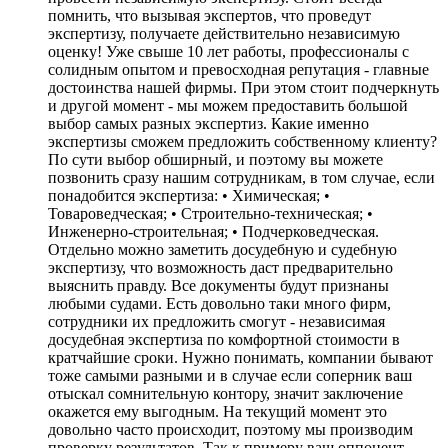
помнить, что вызывая экспертов, что проведут
экспертизу, получаете действительно независимую
оценку! Уже свыше 10 лет работы, профессионалы с
солидным опытом и превосходная репутация - главные
достоинства нашей фирмы. При этом стоит подчеркнуть
и другой момент - мы можем предоставить большой
выбор самых разных экспертиз. Какие именно
экспертизы сможем предложить собственному клиенту?
По сути выбор обширный, и поэтому вы можете
позвонить сразу нашим сотрудникам, в том случае, если
понадобится экспертиза: • Химическая; •
Товароведческая; • Строительно-техническая; •
Инженерно-строительная; • Подчерковедческая.
Отдельно можно заметить досудебную и судебную
экспертизу, что возможность даст предварительно
выяснить правду. Все документы будут признаны
любыми судами. Есть довольно таки много фирм,
сотрудники их предложить смогут - независимая
досудебная экспертиза по комфортной стоимости в
кратчайшие сроки. Нужно понимать, компании бывают
тоже самыми разными и в случае если соперник ваш
отыскал сомнительную контору, значит заключение
окажется ему выгодным. На текущий момент это
довольно часто происходит, поэтому мы производим
проверку результатов. Так к примеру ваш оппонент