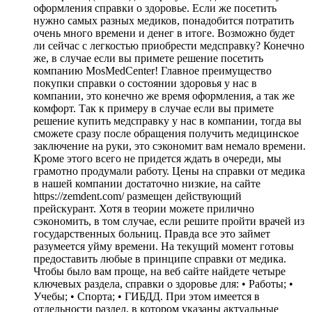
оформления справки о здоровье. Если же посетить
нужно самых разных медиков, понадобится потратить
очень много времени и денег в итоге. Возможно будет
ли сейчас с легкостью приобрести медсправку? Конечно
же, в случае если вы примете решение посетить
компанию MosMedCenter! Главное преимущество
покупки справки о состоянии здоровья у нас в
компании, это конечно же время оформления, а так же
комфорт. Так к примеру в случае если вы примете
решение купить медсправку у нас в компании, тогда вы
сможете сразу после обращения получить медицинское
заключение на руки, это сэкономит вам немало времени.
Кроме этого всего не придется ждать в очереди, мы
грамотно продумали работу. Цены на справки от медика
в нашей компании достаточно низкие, на сайте
https://zemdent.com/ размещен действующий
прейскурант. Хотя в теории можете прилично
сэкономить, в том случае, если решите пройти врачей из
государственных больниц. Правда все это займет
разумеется уйму времени. На текущий момент готовы
предоставить любые в принципе справки от медика.
Чтобы было вам проще, на веб сайте найдете четыре
ключевых раздела, справки о здоровье для: • Работы; •
Учебы; • Спорта; • ГИБДД. При этом имеется в
отдельности раздел, в котором указаны актуальные