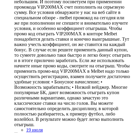
небольшим. И поэтому посоветуем при применении
промокода VIP200MAX счет пополнить на серьезную
сумму. Все условия обнаружите у нас на веб сайте в
специальном обзоре - melbet промокод на сегодня или
же при пополнении не спешите и внимательно изучите
условия, и особенно коэффициент отыгрыша. Чтобы
промо код отыграть VIP200MAX в конторе Melbet
понадобится делать ставки и конечно выигрышные. Тут
важно учесть коэффициент, он же ставится на каждый
бонус. В случае если решите применить данный купон,
то сумеете довольно таки быстро и легко бонус отыграть
и в итоге прилично заработать. Если же использовать
начнете иные промо коды, смотрите на отыгрыш. Чтобы
применить промо-код VIP200MAX в Melbet надо только
осуществить регистрацию, взамен получаете достаточно
удобные условия: • Бонусное начисление; •
Возможность зарабатывать; • Низкий вейджер. Многие
популярные БК, дают возможность отыграть купон
различными вариантами, однако зачастую это
классические ставки на число голов. Вы можете
самостоятельно определить дисциплину, в которой
полностью разбираетесь, к примеру футбол, либо
волейбол. В результате можно будет легко выполнить
отыгрыш.
19 июля