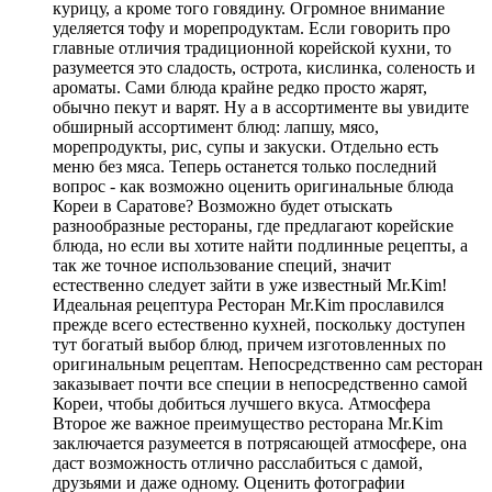
курицу, а кроме того говядину. Огромное внимание
уделяется тофу и морепродуктам. Если говорить про
главные отличия традиционной корейской кухни, то
разумеется это сладость, острота, кислинка, соленость и
ароматы. Сами блюда крайне редко просто жарят,
обычно пекут и варят. Ну а в ассортименте вы увидите
обширный ассортимент блюд: лапшу, мясо,
морепродукты, рис, супы и закуски. Отдельно есть
меню без мяса. Теперь останется только последний
вопрос - как возможно оценить оригинальные блюда
Кореи в Саратове? Возможно будет отыскать
разнообразные рестораны, где предлагают корейские
блюда, но если вы хотите найти подлинные рецепты, а
так же точное использование специй, значит
естественно следует зайти в уже известный Mr.Kim!
Идеальная рецептура Ресторан Mr.Kim прославился
прежде всего естественно кухней, поскольку доступен
тут богатый выбор блюд, причем изготовленных по
оригинальным рецептам. Непосредственно сам ресторан
заказывает почти все специи в непосредственно самой
Кореи, чтобы добиться лучшего вкуса. Атмосфера
Второе же важное преимущество ресторана Mr.Kim
заключается разумеется в потрясающей атмосфере, она
даст возможность отлично расслабиться с дамой,
друзьями и даже одному. Оценить фотографии