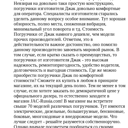
Невзирая на довольно таки простую конструкцию,
погрузчики изготовителя Джак довольно комфортные
для оператора. Специалисты изготовителя старались
уделить данному вопросу особое внимание. Тут хорошая
обзорность, полно места, сниженная вибрация,
минимальный угол поворота и тд. Стоимость
Погрузчики от Джак намного дешевле, чем модели
прочих производителей. Отметим, это в
действительности важное достоинство, оно помогло
данному производителю завоевать мировой рынок. В
том случае, если кратко сказать о преимуществах, то
погрузчики от изготовителя Джак - это высокая
надежность, ремонтопригодность, удобство водителя,
долговечность и выгодная стоимость. Где же можно
приобрести погрузчики Джак по комфортной
стоимости? Сможете их купить в любом в принципе
магазине, их на текущий день полно. Тем не менее в том
случае, если хотите заказать по демократичной цене у
официального дилера, то естественно заходите в
магазин JAC-Russia.com! В магазине вы встретите
свыше 70 моделей различных погрузчиков. Тут имеются
электрические, дизельные, большегрузные, бензиновые,
боковые, многоходовые и внедорожные модели. Что
лучше следует - решайте разумеется собственноручно.
Однако вначале посоветуем пообщаться со своими