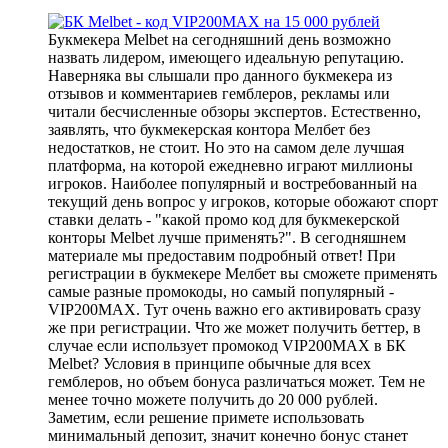
Букмекера Melbet на сегодняшний день возможно
назвать лидером, имеющего идеальную репутацию.
Наверняка вы слышали про данного букмекера из
отзывов и комментариев гемблеров, рекламы или
читали бесчисленные обзоры экспертов. Естественно,
заявлять, что букмекерская контора Мелбет без
недостатков, не стоит. Но это на самом деле лучшая
платформа, на которой ежедневно играют миллионы
игроков. Наиболее популярный и востребованный на
текущий день вопрос у игроков, которые обожают спорт
ставки делать - "какой промо код для букмекерской
конторы Melbet лучше применять?". В сегодняшнем
материале мы предоставим подробный ответ! При
регистрации в букмекере Мелбет вы сможете применять
самые разные промокоды, но самый популярный -
VIP200MAX. Тут очень важно его активировать сразу
же при регистрации. Что же может получить беттер, в
случае если использует промокод VIP200MAX в БК
Melbet? Условия в принципе обычные для всех
гемблеров, но объем бонуса различаться может. Тем не
менее точно можете получить до 20 000 рублей.
Заметим, если решение примете использовать
минимальный депозит, значит конечно бонус станет