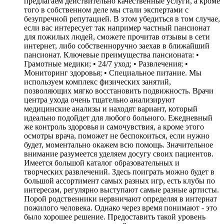
предлагаем действительно качественные услуги, а кроме
того в собственном деле мы стали экспертами с
безупречной репутацией. В этом убедиться в том случае,
если вас интересует так например частный пансионат
для пожилых людей, сможете прочитав отзывы в сети
интернет, либо собственноручно заехав в ближайший
пансионат. Ключевые преимущества пансионата: •
Грамотные медики; • 24/7 уход; • Развлечения; •
Мониторинг здоровья; • Специальное питание. Мы
используем комплекс физических занятий,
позволяющих мягко восстановить подвижность. Врачи
центра ухода очень тщательно анализируют
медицинские анализы и находят вариант, который
идеально подойдет для любого больного. Ежедневный
же контроль здоровья и самочувствия, а кроме этого
осмотры врача, поможет не беспокоиться, если нужно
будет, моментально окажем всю помощь. Значительное
внимание разумеется уделяем досугу своих пациентов.
Имеется большой каталог образовательных и
творческих развлечений. Здесь поиграть можно будет в
большой ассортимент самых разных игр, есть клубы по
интересам, регулярно выступают самые разные артисты.
Порой родственники нервничают определяя в интернат
пожилого человека. Однако через время понимают - это
было хорошее решение. Предоставить такой уровень