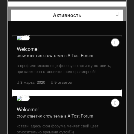
Активность
Welcome!
crow
ответил
crow
тема в
A Test Forum
в профиле можно еще фоновую картинку вставить,
при клике она становится полноразмерной!
3 марта, 2020
9 ответов
Welcome!
crow
ответил
crow
тема в
A Test Forum
кстати, здесь фон форума меняет свой цвет
относительно времени суток!)))