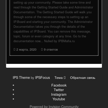
setting up your community. Please take some time and
read through the Getting Started Guide and Administrator
Documentation. The Getting Started Guide will walk you
through some of the necessary steps to setting up an
IP.Board and starting your community. The Administrator
Documentation takes you through the details of the
capabilities of IP.Board. You can remove this message,
topic, forum or even category at any time. Go to the
documentation now... Nulled by IPBMafia.ru
2 марта, 2020
9 ответов
IPS Theme
IPSFocus
Тема
Обратная связь
by
Facebook
Twitter
Instagram
Youtube
Powered by Invision Community