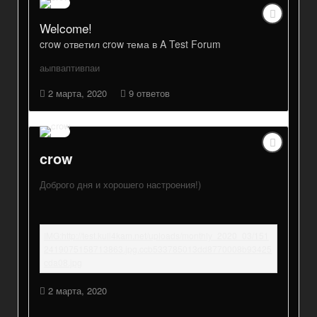
Welcome!
crow
ответил
crow
тема в
A Test Forum
аыпваптивпаи
2 марта, 2020
9 ответов
crow
Доброго дня и хорошего настроения!)
2 марта, 2020