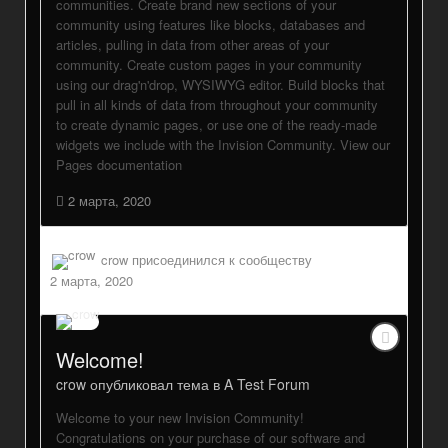
communities. Create brand new sections of your
community using features like blocks, databases and
articles, pulling in data from other areas of your
community. Create custom pages in your community
using our drag'n'drop, WYSIWYG editor. Build blocks that
pull in all kinds of data from throughout your community
to create dynamic pages, or use one of the ready-made
widgets we include with the Invision Community. View our
Pages documentation
2 марта, 2020
crow
присоединился к сообществу
2 марта, 2020
Welcome!
crow
опубликовал тема в
A Test Forum
Welcome to your new Invision Community!
Congratulations on your purchase of our software and