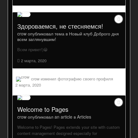
Здороваемся, не стесняемся!
crow
опубликовал тема в
Новый клуб Доброго дня
всем заглянувшим!
Всем привет!)😀
2 марта, 2020
crow
изменил фотографию своего профиля
2 марта, 2020
Welcome to Pages
crow
опубликовал an article в
Articles
Welcome to Pages! Pages extends your site with custom
content management designed especially for