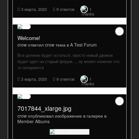
3 марта, 2020
9 ответов
1
Welcome!
crow
ответил
crow
тема в
A Test Forum
Все должно будет остаться, просто новый движок
будет одет на старый форум..., ну может конечно что
то потеряется
3 марта, 2020
9 ответов
1
7017844_xlarge.jpg
crow
опубликовал изображение в галерее в
Member Albums