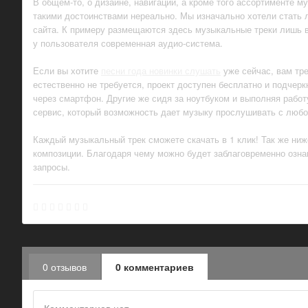
В общем-то, о дизайне, навигации, а кроме того ассортименте м
такими достоинствами нереально. Мы изначально хотели стать 
сайта. К примеру размещаются здесь музыкальные треки лишь в
у пользователя современная аудио-система.
Если вы хотите
песни года новинки слушать
уже сейчас, вам тре
естественно не требуется, проект доступен бесплатно и подчер
через смартфон. Другие же сидя за ноутбуком и выполняя рабо
сервис, который возможность дает музыку прослушивать с любо
Каждый музыкальный трек сможете скачать в 1 клик! Так же ни
композиции. Благодаря чему можно будет заблаговременно озна
запросы.
0 отзывов
0 комментариев