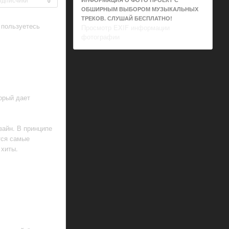
0
ОБШИРНЫМ ВЫБОРОМ МУЗЫКАЛЬНЫХ
ТРЕКОВ. СЛУШАЙ БЕСПЛАТНО!
 пользуетесь
Просмотр EXIF информации
фотографии
орый дает
зайн. В принципе
тся самые
 хиты.