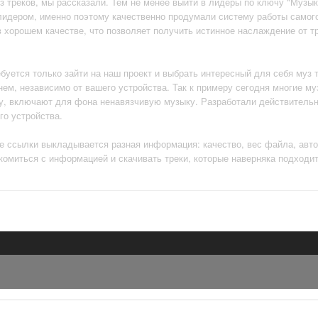
уз треков, мы рассказали. Тем не менее выйти в лидеры по ключу "Музык
лидером, именно поэтому качественно продумали систему работы самог
 хорошем качестве, что позволяет получить истинное наслаждение от тр
буется только зайти на наш проект и выбрать интересный для себя муз т
кнем, независимо от вашего устройства. Так к примеру сегодня многие м
ту, включают для фона ненавязчивую музыку. Разработали действитель
го устройства.
же ссылки выкладывается разная информация: качество, вес файла, авт
комиться с информацией и скачивать треки, которые наверняка подходи