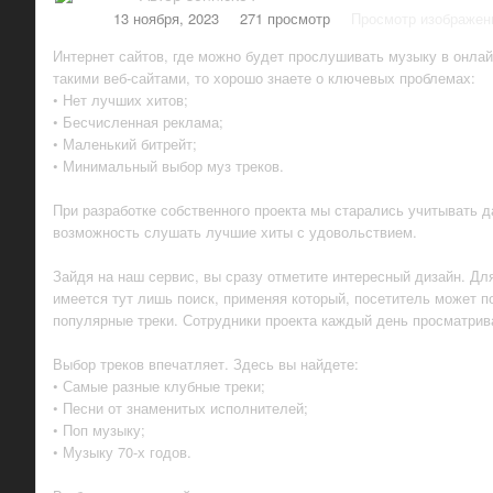
13 ноября, 2023
271 просмотр
Просмотр изображен
Интернет сайтов, где можно будет прослушивать музыку в онлай
такими веб-сайтами, то хорошо знаете о ключевых проблемах:
• Нет лучших хитов;
• Бесчисленная реклама;
• Маленький битрейт;
• Минимальный выбор муз треков.
При разработке собственного проекта мы старались учитывать 
возможность слушать лучшие хиты с удовольствием.
Зайдя на наш сервис, вы сразу отметите интересный дизайн. Дл
имеется тут лишь поиск, применяя который, посетитель может 
популярные треки. Сотрудники проекта каждый день просматрив
Выбор треков впечатляет. Здесь вы найдете:
• Самые разные клубные треки;
• Песни от знаменитых исполнителей;
• Поп музыку;
• Музыку 70-х годов.