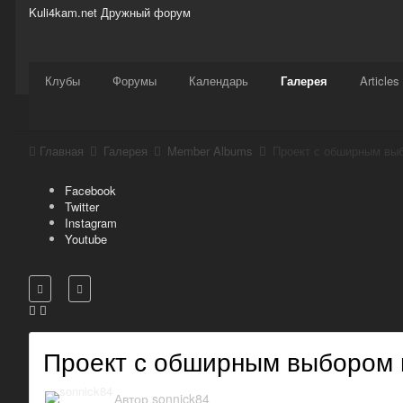
Kuli4kam.net
Дружный форум
Сайт
Активность
Support
Магазин
Клубы
Форумы
Календарь
Галерея
Articles
Главная
Галерея
Member Albums
Проект с обширным выб
Facebook
Twitter
Instagram
Youtube
Проект с обширным выбором 
Автор
sonnick84