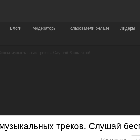
Награды
Чат
Больше
Блоги
Модераторы
Пользователи онлайн
Лидеры
ором музыкальных треков. Слушай бесплатно!
музыкальных треков. Слушай бес
Авторизация
П