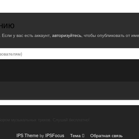
ению
 Если у вас есть аккаунт,
авторизуйтесь
, чтобы опубликовать от име
ором музыкальных треков. Слушай бесплатно!
IPS Theme
IPSFocus
Тема
Обратная связь
by