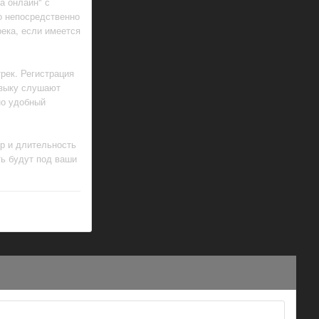
а онлайн" с
о непосредственно
ека, если имеется
рек. Регистрация
узыку слушают
но удобный
ор и длительность
ть будут под ваши