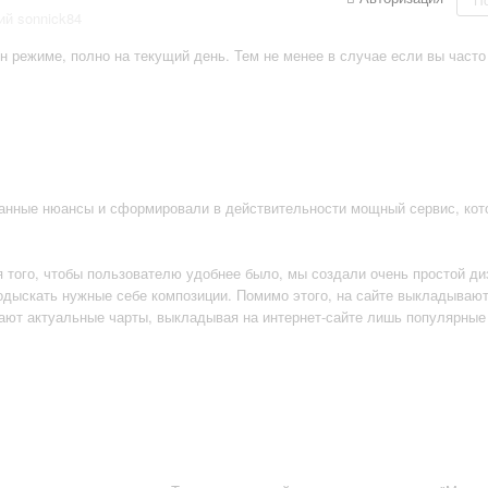
ий sonnick84
н режиме, полно на текущий день. Тем не менее в случае если вы часто
данные нюансы и сформировали в действительности мощный сервис, кот
я того, чтобы пользователю удобнее было, мы создали очень простой ди
подыскать нужные себе композиции. Помимо этого, на сайте выкладываю
ают актуальные чарты, выкладывая на интернет-сайте лишь популярные