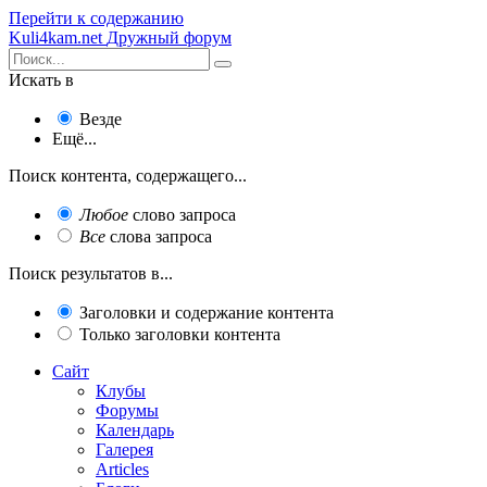
Перейти к содержанию
Kuli4kam.net
Дружный форум
Искать в
Везде
Ещё...
Поиск контента, содержащего...
Любое
слово запроса
Все
слова запроса
Поиск результатов в...
Заголовки и содержание контента
Только заголовки контента
Сайт
Клубы
Форумы
Календарь
Галерея
Articles