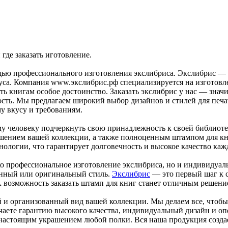
 где заказать иготовление.
ю профессионального изготовления экслибриса. Экслибрис — эт
куса. Компания www.экслибрис.рф специализируется на изготовл
ь книгам особое достоинство. Заказать экслибрис у нас — значи
ость. Мы предлагаем широкий выбор дизайнов и стилей для печат
у вкусу и требованиям.
 человеку подчеркнуть свою принадлежность к своей библиотек
рашением вашей коллекции, а также полноценным штампом для 
ологии, что гарантирует долговечность и высокое качество каж
о профессиональное изготовление экслибриса, но и индивидуал
енный или оригинальный стиль.
Экслибрис
— это первый шаг к 
озможность заказать штамп для книг станет отличным решением 
 и организованный вид вашей коллекции. Мы делаем все, чтобы
учаете гарантию высокого качества, индивидуальный дизайн и о
астоящим украшением любой полки. Вся наша продукция создаетс