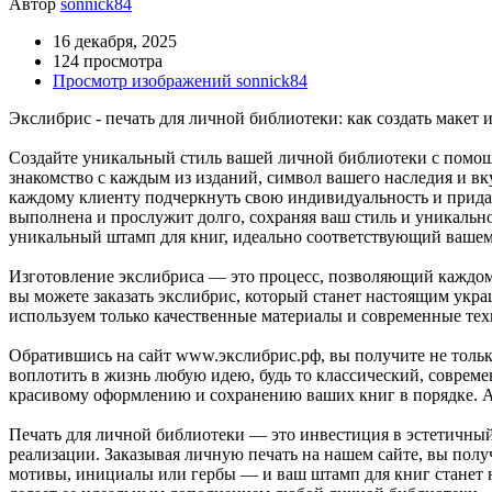
Автор
sonnick84
16 декабря, 2025
124 просмотра
Просмотр изображений sonnick84
Экслибрис - печать для личной библиотеки: как создать макет и
Создайте уникальный стиль вашей личной библиотеки с помощь
знакомство с каждым из изданий, символ вашего наследия и в
каждому клиенту подчеркнуть свою индивидуальность и придат
выполнена и прослужит долго, сохраняя ваш стиль и уникальн
уникальный штамп для книг, идеально соответствующий вашем
Изготовление экслибриса — это процесс, позволяющий каждому
вы можете заказать экслибрис, который станет настоящим ук
используем только качественные материалы и современные техн
Обратившись на сайт www.экслибрис.рф, вы получите не тольк
воплотить в жизнь любую идею, будь то классический, соврем
красивому оформлению и сохранению ваших книг в порядке. А в
Печать для личной библиотеки — это инвестиция в эстетичный
реализации. Заказывая личную печать на нашем сайте, вы пол
мотивы, инициалы или гербы — и ваш штамп для книг станет н