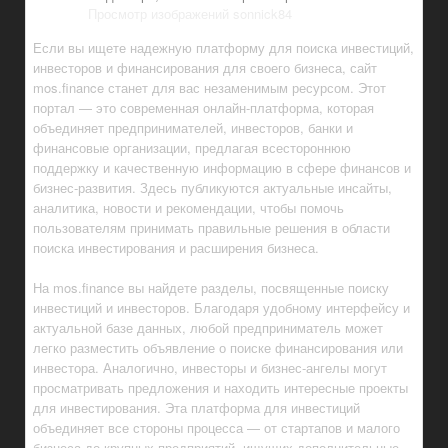
Просмотр изображений sonnick84
Если вы ищете надежную платформу для поиска инвестиций,
инвесторов и финансирования для своего бизнеса, сайт
mos.finance станет для вас незаменимым ресурсом. Этот
портал — это современная онлайн-платформа, которая
объединяет предпринимателей, инвесторов, банки и
финансовые организации, предлагая всестороннюю
поддержку и качественную информацию в сфере финансов и
бизнес-развития. Здесь публикуются актуальные инсайты,
аналитика, новости и рекомендации, чтобы помочь
пользователям принимать правильные решения в области
поиска инвестирования и расширения бизнеса.
На mos.finance вы найдете разделы, посвященные поиску
инвестиций и инвесторов. Благодаря удобному интерфейсу и
актуальной базе данных, любой предприниматель может
легко разместить объявление о поиске финансирования или
инвестора. Аналогично, инвесторы и бизнес-ангелы могут
просматривать предложения и находить интересные проекты
для инвестирования. Эта платформа для инвестиций
объединяет все стороны процесса — от стартапов и малого
бизнеса до крупных предприятий, ищущих дополнительные