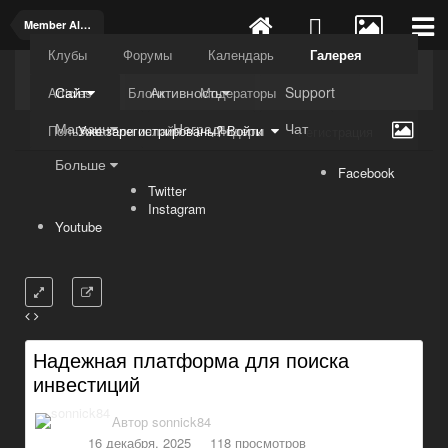
Member Albums
Клубы
Форумы
Календарь
Галерея
Kuli4kam.net
Дружный форум
Сайт
Активность
Support
Articles
Блоги
Модераторы
Магазин
Награды
Чат
Пользователи онлайн
Лидеры
Уже зарегистрированы? Войти
Регистрация
Больше
Facebook
Twitter
Instagram
Youtube
Надежная платформа для поиска
инвестиций
Автор
sonnick84
16 декабря, 2025
118 просмотров