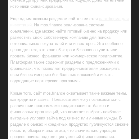
источники финансирования.
Еще одним важным разделом сайта является
платформа для
инвестиций
. На mos.finance реализована система
объявлений, где можно найти готовый бизнес на продажу или
разместить свою собственную компанию для поиска
потенциальных покупателей или инвесторов. Это особенно
ценно для тех, кто хочет быстро и безопасно купить или
продать бизнес, франшизу или коммерческое предприятие.
Платформа также содержит разделы с предложениями о
франшизах, что позволяет предпринимателям расширять
свои бизнес-империю без больших вложений и искать
подходящие партнерские программы.
Кроме того, сайт mos.finance охватывает такие важные темы,
как кредиты и займы. Пользователи могут ознакомиться с
различными программами кредитования от банков и
финансовых организаций, что помогает выбрать наиболее
выгодные условия займа под бизнес или личные нужды. В
разделе о банках и кредитных продуктах публикуются свежие
новости, обзоры и аналитика, что значительно упрощает
процесс поиска подходящих условий финансирования.