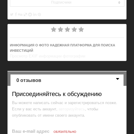
Подписчики
0
ИНФОРМАЦИЯ О ФОТО НАДЕЖНАЯ ПЛАТФОРМА ДЛЯ ПОИСКА
ИНВЕСТИЦИЙ
Просмотр EXIF информации фотографии
0 отзывов
Присоединяйтесь к обсуждению
Вы можете написать сейчас и зарегистрироваться позже.
Если у вас есть аккаунт,
авторизуйтесь
, чтобы
опубликовать от имени своего аккаунта.
Ваш e-mail адрес
ОБЯЗАТЕЛЬНО