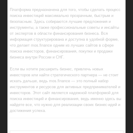
Платформа предназначена для того, чтобы сделать процесс
поиска инвестиций максимально прозрачным, быстрым и
безопасным. Здесь собираются лучшие предложения и
инструменты, а также профессиональные советы и инсайты
от экспертов в области финансирования бизнеса. Вся
информация структурирована и доступна в удобной форме,
что делает mos.finance одним из лучших сайтов в сфере
поиска инвесторов, финансирования, покупки и продажи
бизнеса внутри России и СНГ.
Если вы хотите расширить бизнес, привлечь новых
инвесторов или найти стратегического партнера — не стоит
искать дальше, ведь mos.finance — это полный набор
инструментов и ресурсов для активных предпринимателей и
инвесторов. Этот сайт является надежной платформой для
поиска инвестиций и финансирования, ведь именно здесь вы
найдете все, что нужно для реализации своих бизнес-идей и
достижения успеха.