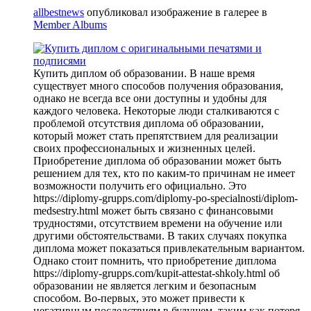
allbestnews
опубликовал изображение в галерее в
Member Albums
Купить диплом об образовании. В наше время
существует много способов получения образования,
однако не всегда все они доступны и удобны для
каждого человека. Некоторые люди сталкиваются с
проблемой отсутствия диплома об образовании,
который может стать препятствием для реализации
своих профессиональных и жизненных целей.
Приобретение диплома об образовании может быть
решением для тех, кто по каким-то причинам не имеет
возможности получить его официально. Это
https://diplomy-grupps.com/diplomy-po-specialnosti/diplom-
medsestry.html может быть связано с финансовыми
трудностями, отсутствием времени на обучение или
другими обстоятельствами. В таких случаях покупка
диплома может показаться привлекательным вариантом.
Однако стоит помнить, что приобретение диплома
https://diplomy-grupps.com/kupit-attestat-shkoly.html об
образовании не является легким и безопасным
способом. Во-первых, это может привести к
негативным последствиям в будущем, таким как потеря