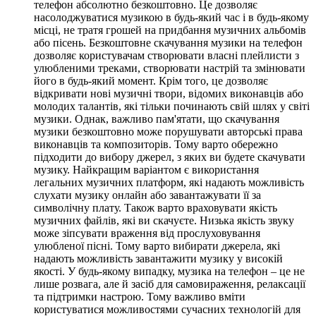
телефон абсолютно безкоштовно. Це дозволяє
насолоджуватися музикою в будь-який час і в будь-якому
місці, не тратя грошей на придбання музичних альбомів
або пісень. Безкоштовне скачування музики на телефон
дозволяє користувачам створювати власні плейлисти з
улюбленими треками, створювати настрій та змінювати
його в будь-який момент. Крім того, це дозволяє
відкривати нові музичні твори, відомих виконавців або
молодих талантів, які тільки починають свій шлях у світі
музики. Однак, важливо пам'ятати, що скачування
музики безкоштовно може порушувати авторські права
виконавців та композиторів. Тому варто обережно
підходити до вибору джерел, з яких ви будете скачувати
музику. Найкращим варіантом є використання
легальних музичних платформ, які надають можливість
слухати музику онлайн або завантажувати її за
символічну плату. Також варто враховувати якість
музичних файлів, які ви скачуєте. Низька якість звуку
може зіпсувати враження від прослуховування
улюбленої пісні. Тому варто вибирати джерела, які
надають можливість завантажити музику у високій
якості. У будь-якому випадку, музика на телефон – це не
лише розвага, але й засіб для самовираження, релаксації
та підтримки настрою. Тому важливо вміти
користуватися можливостями сучасних технологій для