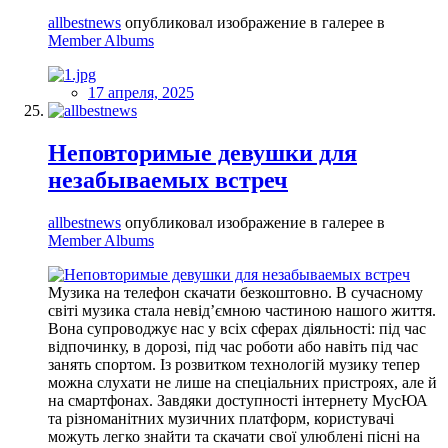
allbestnews
опубликовал изображение в галерее в
Member Albums
17 апреля, 2025
Неповторимые девушки для
незабываемых встреч
allbestnews
опубликовал изображение в галерее в
Member Albums
Музика на телефон скачати безкоштовно. В сучасному
світі музика стала невід’ємною частиною нашого життя.
Вона супроводжує нас у всіх сферах діяльності: під час
відпочинку, в дорозі, під час роботи або навіть під час
занять спортом. Із розвитком технологій музику тепер
можна слухати не лише на спеціальних пристроях, але й
на смартфонах. Завдяки доступності інтернету МусЮА
та різноманітних музичних платформ, користувачі
можуть легко знайти та скачати свої улюблені пісні на