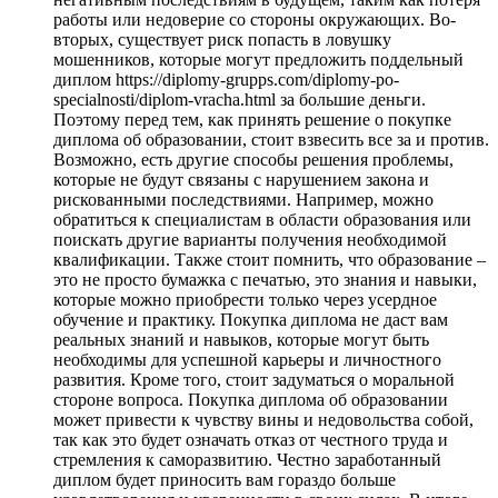
работы или недоверие со стороны окружающих. Во-
вторых, существует риск попасть в ловушку
мошенников, которые могут предложить поддельный
диплом https://diplomy-grupps.com/diplomy-po-
specialnosti/diplom-vracha.html за большие деньги.
Поэтому перед тем, как принять решение о покупке
диплома об образовании, стоит взвесить все за и против.
Возможно, есть другие способы решения проблемы,
которые не будут связаны с нарушением закона и
рискованными последствиями. Например, можно
обратиться к специалистам в области образования или
поискать другие варианты получения необходимой
квалификации. Также стоит помнить, что образование –
это не просто бумажка с печатью, это знания и навыки,
которые можно приобрести только через усердное
обучение и практику. Покупка диплома не даст вам
реальных знаний и навыков, которые могут быть
необходимы для успешной карьеры и личностного
развития. Кроме того, стоит задуматься о моральной
стороне вопроса. Покупка диплома об образовании
может привести к чувству вины и недовольства собой,
так как это будет означать отказ от честного труда и
стремления к саморазвитию. Честно заработанный
диплом будет приносить вам гораздо больше