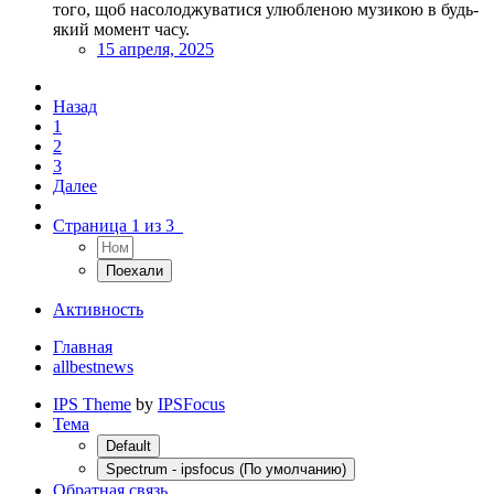
того, щоб насолоджуватися улюбленою музикою в будь-
який момент часу.
15 апреля, 2025
Назад
1
2
3
Далее
Страница 1 из 3
Активность
Главная
allbestnews
IPS Theme
by
IPSFocus
Тема
Default
Spectrum - ipsfocus (По умолчанию)
Обратная связь