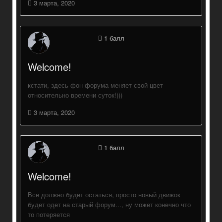
3 марта, 2020
1
балл
Welcome!
кстати, здесь фон форума меняет свой цвет
относительно времени суток!)))
3 марта, 2020
1
балл
Welcome!
Все должно будет остаться, просто новый движок
будет одет на старый форум..., ну может конечно что
то потеряется