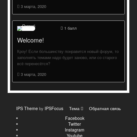
3 марта, 2020
1
балл
Welcome!
Кроу! Если большинству понравится новый форум, то
заполнять темами надо будет заново, или со старого
всё перенесётся?
3 марта, 2020
IPS Theme
IPSFocus
Тема
Обратная связь
by
Facebook
Twitter
Instagram
Youtube