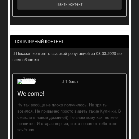
Найти контент
ПОПУЛЯРНЫЙ КОНТЕНТ
Показан контент с высокой репутацией за 03.03.2020 во
всех областях
1
балл
Welcome!
Ну так вообще не плохо получилось. Не зря ты
возился. Не привычно просто видеть такие Кулички. В
смысле в новом дизайне))) Не знаю кому как, но мне
нравится. И старая версия, и эта новая от тебя тоже
зачётная.