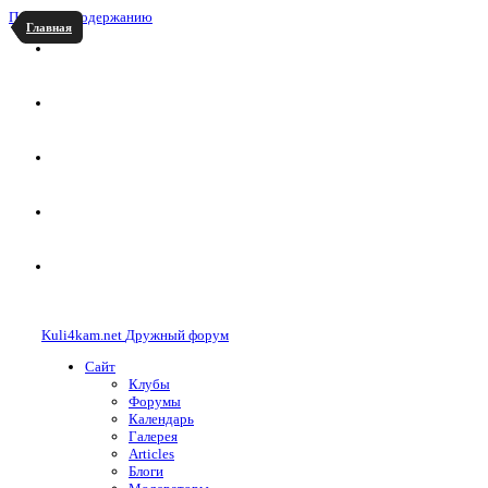
Перейти к содержанию
Главная
Kuli4kam.net
Дружный форум
Сайт
Клубы
Форумы
Календарь
Галерея
Articles
Блоги