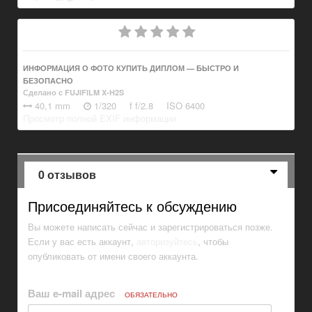
ИНФОРМАЦИЯ О ФОТО КУПИТЬ ДИПЛОМ — БЫСТРО И
БЕЗОПАСНО
Сделано с FUJIFILM X-H2S
40,1 mm
1/320
f
f/2.8
ISO
6400
Просмотр полной EXIF информации
0 отзывов
Присоединяйтесь к обсуждению
Вы можете написать сейчас и зарегистрироваться позже.
Если у вас есть аккаунт,
авторизуйтесь
, чтобы
опубликовать от имени своего аккаунта.
Ваш e-mail адрес
ОБЯЗАТЕЛЬНО