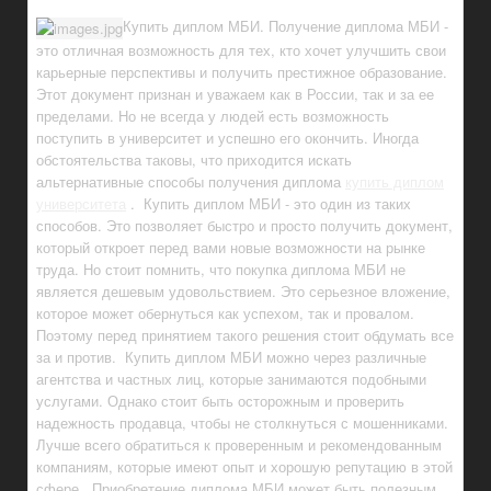
Купить диплом МБИ. Получение диплома МБИ -
это отличная возможность для тех, кто хочет улучшить свои
карьерные перспективы и получить престижное образование.
Этот документ признан и уважаем как в России, так и за ее
пределами. Но не всегда у людей есть возможность
поступить в университет и успешно его окончить. Иногда
обстоятельства таковы, что приходится искать
альтернативные способы получения диплома
купить диплом
университета
. Купить диплом МБИ - это один из таких
способов. Это позволяет быстро и просто получить документ,
который откроет перед вами новые возможности на рынке
труда. Но стоит помнить, что покупка диплома МБИ не
является дешевым удовольствием. Это серьезное вложение,
которое может обернуться как успехом, так и провалом.
Поэтому перед принятием такого решения стоит обдумать все
за и против. Купить диплом МБИ можно через различные
агентства и частных лиц, которые занимаются подобными
услугами. Однако стоит быть осторожным и проверить
надежность продавца, чтобы не столкнуться с мошенниками.
Лучше всего обратиться к проверенным и рекомендованным
компаниям, которые имеют опыт и хорошую репутацию в этой
сфере. Приобретение диплома МБИ может быть полезным