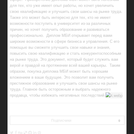
для тех, кто уже имеет опыт работы, но хочет увеличить
свою квалификацию и улучшить свои шансы на рынке труда.
Также это может быть интересно для тех, кто не имеет
возможности поступить в университет из-за различных
причин, но хочет получить образование и развиваться
профессионально. Диплом МБИ открывает перед вами
широкие возможности в сфере бизнеса и управления. С его
помощью вы сможете улучшить свои навыки и знания,
повысить свою квалификацию и стать конкурентоспособным
на рынке труда. Это документ, который будет служить вам
верой и правдой на протяжении всей вашей карьеры. Таким
образом, покупка диплома МБИ может быть хорошим
вложением в ваше будущее. Это позволит вам получить
престижное образование и улучшить свои шансы на рынке
труда. Главное быть осторожным и выбрать надежного
продавца, чтобы избежать негативных последствий.
Подписчики
0