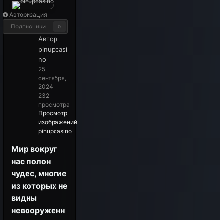
Авторизация
Подписчики
0
Автор
pinupcasi
no
25
сентября,
2024
232
просмотра
Просмотр
изображений
pinupcasino
Мир вокруг
нас полон
чудес, многие
из которых не
видны
невооруженн