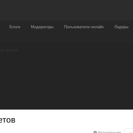
Награды
Чат
Больше
Блоги
Модераторы
Пользователи онлайн
Лидеры
ых цветов
етов
Авторизация
П