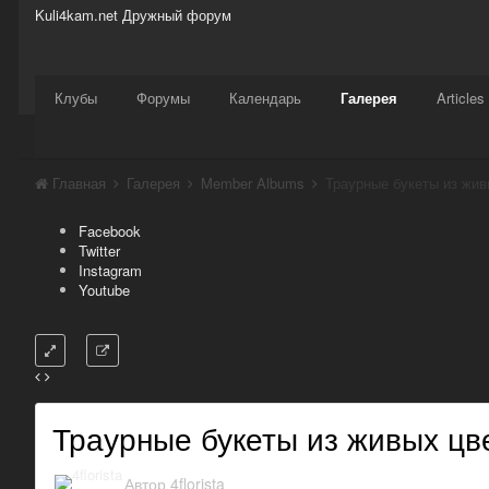
Kuli4kam.net
Дружный форум
Сайт
Активность
Support
Магазин
Клубы
Форумы
Календарь
Галерея
Articles
Главная
Галерея
Member Albums
Траурные букеты из жив
Facebook
Twitter
Instagram
Youtube
Траурные букеты из живых цв
Автор
4florista