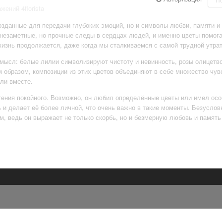
ений 4florista
созданные для передачи глубоких эмоций, но и символы любви, памяти и
езаметные, но прочные следы в сердцах людей, и именно цветы помога
жизнь продолжается, даже когда мы сталкиваемся с самой трудной утрат
смысл: белые лилии символизируют чистоту и невинность, розы олицетв
 образом, композиции из этих цветов объединяют в себе множество чув
ли вместе.
тения покойного. Возможно, он любил определённые цветы или имел осо
и делает её более личной, что очень важно в такие моменты. Безуслов
, ведь он выражает не только скорбь, но и безмерную любовь и память 