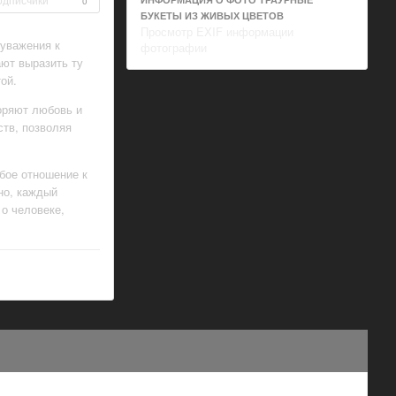
0
БУКЕТЫ ИЗ ЖИВЫХ ЦВЕТОВ
Просмотр EXIF информации
 уважения к
фотографии
ют выразить ту
ой.
оряют любовь и
ств, позволяя
бое отношение к
но, каждый
о человеке,