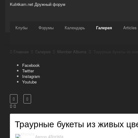
Kuli4kam.net
Дружный форум
Сайт
Активность
Support
Магазин
Клубы
Форумы
Календарь
Галерея
Articles
Главная
Галерея
Member Albums
Траурные букеты из жи
Facebook
Twitter
Instagram
Youtube
Траурные букеты из живых цв
Автор
4florista