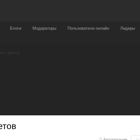
Награды
Чат
Больше
Блоги
Модераторы
Пользователи онлайн
Лидеры
вых цветов
етов
Авторизация
П