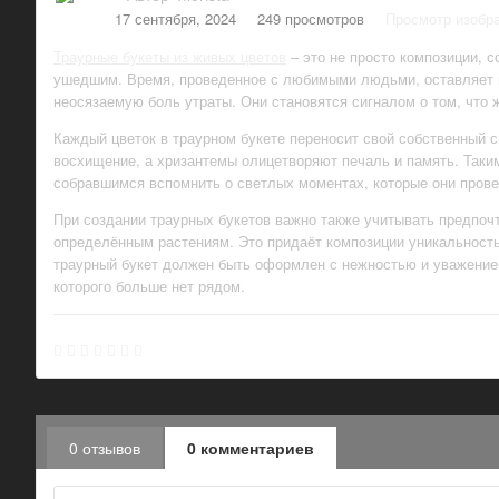
17 сентября, 2024
249 просмотров
Просмотр изображ
Траурные букеты из живых цветов
– это не просто композиции, 
ушедшим. Время, проведенное с любимыми людьми, оставляет н
неосязаемую боль утраты. Они становятся сигналом о том, что 
Каждый цветок в траурном букете переносит свой собственный 
восхищение, а хризантемы олицетворяют печаль и память. Таким
собравшимся вспомнить о светлых моментах, которые они прове
При создании траурных букетов важно также учитывать предпоч
определённым растениям. Это придаёт композиции уникальность 
траурный букет должен быть оформлен с нежностью и уважением
которого больше нет рядом.
0 отзывов
0 комментариев