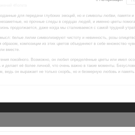
ений 4florista
созданные для передачи глубоких эмоций, но и символы любви, памяти и
езаметные, но прочные следы в сердцах людей, и именно цветы помога
жизнь продолжается, даже когда мы сталкиваемся с самой трудной утрат
смысл: белые лилии символизируют чистоту и невинность, розы олицетв
 образом, композиции из этих цветов объединяют в себе множество чув
ли вместе.
тения покойного. Возможно, он любил определённые цветы или имел осо
и делает её более личной, что очень важно в такие моменты. Безуслов
, ведь он выражает не только скорбь, но и безмерную любовь и память 