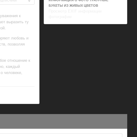
0
БУКЕТЫ ИЗ ЖИВЫХ ЦВЕТОВ
Просмотр EXIF информации
 уважения к
фотографии
ют выразить ту
ой.
оряют любовь и
ств, позволяя
бое отношение к
но, каждый
о человеке,