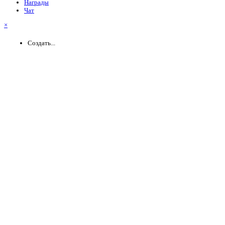
Награды
Чат
×
Создать...