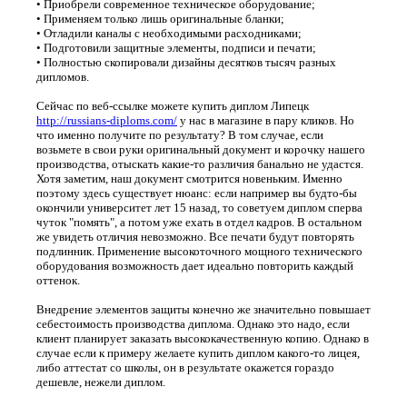
• Приобрели современное техническое оборудование;
• Применяем только лишь оригинальные бланки;
• Отладили каналы с необходимыми расходниками;
• Подготовили защитные элементы, подписи и печати;
• Полностью скопировали дизайны десятков тысяч разных
дипломов.
Сейчас по веб-ссылке можете купить диплом Липецк
http://russians-diploms.com/
у нас в магазине в пару кликов. Но
что именно получите по результату? В том случае, если
возьмете в свои руки оригинальный документ и корочку нашего
производства, отыскать какие-то различия банально не удастся.
Хотя заметим, наш документ смотрится новеньким. Именно
поэтому здесь существует нюанс: если например вы будто-бы
окончили университет лет 15 назад, то советуем диплом сперва
чуток "помять", а потом уже ехать в отдел кадров. В остальном
же увидеть отличия невозможно. Все печати будут повторять
подлинник. Применение высокоточного мощного технического
оборудования возможность дает идеально повторить каждый
оттенок.
Внедрение элементов защиты конечно же значительно повышает
себестоимость производства диплома. Однако это надо, если
клиент планирует заказать высококачественную копию. Однако в
случае если к примеру желаете купить диплом какого-то лицея,
либо аттестат со школы, он в результате окажется гораздо
дешевле, нежели диплом.