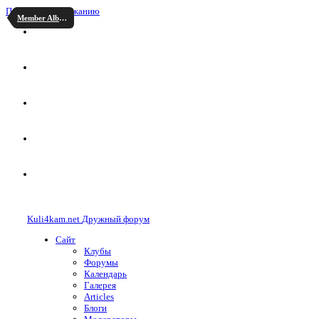
Перейти к содержанию
Member Albums
Kuli4kam.net
Дружный форум
Сайт
Клубы
Форумы
Календарь
Галерея
Articles
Блоги