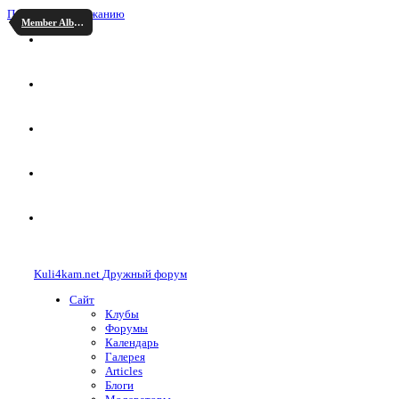
Перейти к содержанию
Member Albums
Kuli4kam.net
Дружный форум
Сайт
Клубы
Форумы
Календарь
Галерея
Articles
Блоги