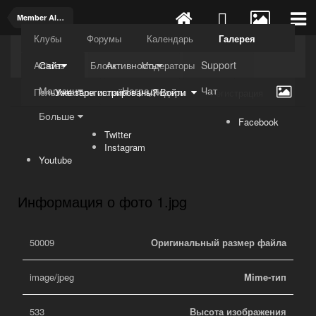
Member Albums
Клубы
Форумы
Календарь
Галерея
Kuli4kam.net
Дружный форум
Сайт
Активность
Support
Articles
Блоги
Модераторы
Магазин
Награды
Чат
Пользователи онлайн
Лидеры
Уже зарегистрированы? Войти
Регистрация
Больше
Facebook
Twitter
Instagram
Youtube
Информация о фото 1.jpg
50009
Оригинальный размер файла
image/jpeg
Mime-тип
533
Высота изображения