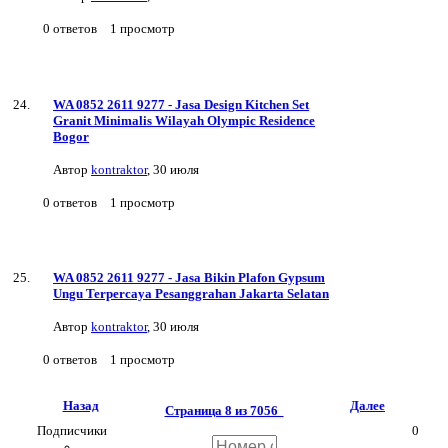
0
ответов
1
просмотр
WA 0852 2611 9277 - Jasa Design Kitchen Set
Granit Minimalis Wilayah Olympic Residence
Bogor
Автор
kontraktor
,
30 июля
0
ответов
1
просмотр
WA 0852 2611 9277 - Jasa Bikin Plafon Gypsum
Ungu Terpercaya Pesanggrahan Jakarta Selatan
Автор
kontraktor
,
30 июля
0
ответов
1
просмотр
Назад
Далее
Страница 8 из 7056
Подписчики
0