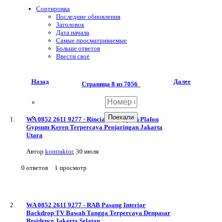
Сортировка
Последние обновления
Заголовок
Дата начала
Самые просматриваемые
Больше ответов
Ввести своё
Назад
Далее
Страница 8 из 7056
WA 0852 2611 9277 - Rincian Pekerjaan Plafon
Gypsum Keren Terpercaya Penjaringan Jakarta
Utara
Автор
kontraktor
,
30 июля
0
ответов
1
просмотр
WA 0852 2611 9277 - RAB Pasang Interior
Backdrop TV Bawah Tangga Terpercaya Denpasar
Residence Jakarta Selatan