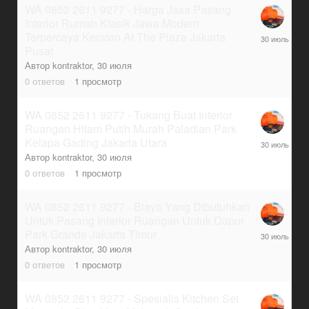
WA 0852 2611 9277 - Harga Jasa Pasang
Interior Rumah Klasik Jawa Modern
30
Terpercaya Keraton At The Plaza Jakarta
июля
Pusat
Автор
kontraktor
,
30 июля
0
ответов
1
просмотр
WA 0852 2611 9277 - Tukang Buat Interior
Ruangan Hitam Putih Murah Paladian Park
30
Kelapa Gading Jakarta Utara
июля
Автор
kontraktor
,
30 июля
0
ответов
1
просмотр
WA 0852 2611 9277 - Biaya Yang Dibutuhkan
Untuk Pasang Interior Ruangan Untuk Dapur
30
Park Grande Jakarta Timur
июля
Автор
kontraktor
,
30 июля
0
ответов
1
просмотр
WA 0852 2611 9277 - Spesialis Kitchen Set