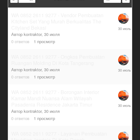
WA 0852 2611 9277 - Vendor Pembuatan
Kitchen Set Yang Murah Berkualitas The
30
Cityland Bekasi
июля
Автор
kontraktor
,
30 июля
0
ответов
1
просмотр
WA 0852 2611 9277 - Ongkos Pembuatan
Ruangan Molding Di Kota Tangerang
30
Автор
kontraktor
,
30 июля
июля
0
ответов
1
просмотр
WA 0852 2611 9277 - Borongan Interior
Kamar Mandi Nuansa Alam Wilayah
30
Pasadenia Residence Jakarta Timur
июля
Автор
kontraktor
,
30 июля
0
ответов
1
просмотр
WA 0852 2611 9277 - Layanan Pembuatan
Moulding Jendela Di Kota Depok