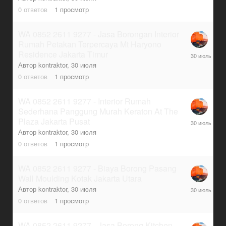
0
ответов
1
просмотр
WA 0852 2611 9277 - Jasa Borongan Interior
Rumah Petakan Terpercaya Mt Haryono
30
Residence Jakarta Timur
июля
Автор
kontraktor
,
30 июля
0
ответов
1
просмотр
WA 0852 2611 9277 - Interior Rumah
Sederhana Panggung Murah Keraton At The
30
Plaza Jakarta Pusat
июля
Автор
kontraktor
,
30 июля
0
ответов
1
просмотр
WA 0852 2611 9277 - Biaya Borong Pasang
Wall Moulding Kotak Jakarta Utara
30
Автор
kontraktor
,
30 июля
июля
0
ответов
1
просмотр
WA 0852 2611 9277 - Jasa Borong Kitchen