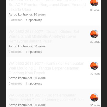
Set ACP Premium Bergaransi Grand Emerald
30
Jakarta Utara
июля
Автор
kontraktor
,
30 июля
0
ответов
1
просмотр
WA 0852 2611 9277 - Desain Kitchen Set
Warna Granit Minimalis Amethyst Tower
30
Kemayoran Jakarta Pusat
июля
Автор
kontraktor
,
30 июля
0
ответов
1
просмотр
WA 0852 2611 9277 - Kontraktor Pembuatan
Wall Moulding Di Tangga Berpengalaman
30
Cilodong Kota Depok
июля
Автор
kontraktor
,
30 июля
0
ответов
1
просмотр
WA 0852 2611 9277 - Order Pembuatan
Plafon Model Timbul Menteng Jakarta Pusat
30
Автор
kontraktor
,
30 июля