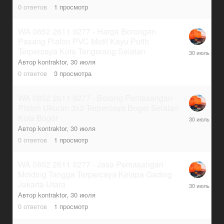
июля
0
ответов
1
просмотр
WA 0852 2611 9277 - Harga Borongan
Pasang Plafon PVC Motif Kayu Putih
30
Terpercaya Kota Tangerang Selatan
июля
Автор
kontraktor
,
30 июля
0
ответов
3
просмотра
WA 0852 2611 9277 - Borong Pemasangan
Plafon Ukuran 3x3 Terpercaya Bogor Selatan
30
Kota Bogor
июля
Автор
kontraktor
,
30 июля
0
ответов
1
просмотр
WA 0852 2611 9277 - Jasa Pemasangan
Molding Tangga Terpercaya Kelapa Gading
30
Jakarta Utara
июля
Автор
kontraktor
,
30 июля
0
ответов
1
просмотр