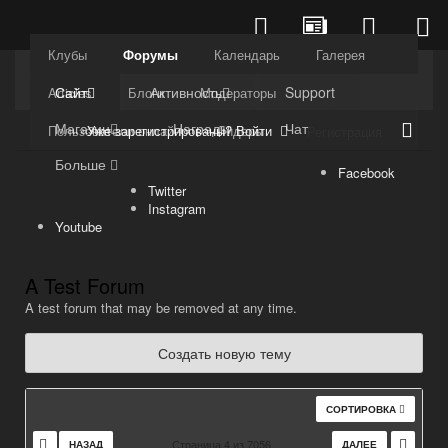
Клубы
Форумы
Календарь
Галерея
Kuli4kam.net
Дружный форум
Сайт
Активность
Support
Articles
Блоги
Модераторы
Магазин
Награды
Чат
Уже зарегистрированы? Войти
Пользователи онлайн
Лидеры
Регистрация
Больше
Facebook
Twitter
Instagram
Youtube
A Test Forum
A test forum that may be removed at any time.
Создать новую тему
СОРТИРОВКА
Страница 4 из 7056
НАЗАД
ДАЛЕЕ