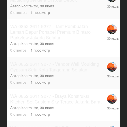
30
Автор
kontraktor
,
30 июля
июля
0
ответов
1
просмотр
WA 0852 2611 9277 - Tarif Pembuatan
Lemari Dapur Portabel Premium Bintaro
30
Parkview Jakarta Selatan
июля
Автор
kontraktor
,
30 июля
0
ответов
1
просмотр
WA 0852 2611 9277 - Vendor Wall Moulding
Gypsum Setu Kota Tangerang Selatan
30
Автор
kontraktor
,
30 июля
июля
0
ответов
1
просмотр
WA 0852 2611 9277 - Biaya Konstruksi
Kitchen Set Custom Sky Terace Jakarta Barat
30
Автор
kontraktor
,
30 июля
июля
0
ответов
1
просмотр