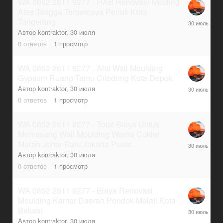
WA 0852 2611 9277 - RAB Renovasi Molding
Atas Tangga Terpercaya Periuk Kota
30
Tangerang
июля
Автор
kontraktor
,
30 июля
0
ответов
1
просмотр
WA 0852 2611 9277 - Ahli Wall Moulding
Gypsum Ruang Tamu Cilodong Kota Depok
30
Автор
kontraktor
,
30 июля
июля
0
ответов
1
просмотр
WA 0852 2611 9277 - Total Biaya Untuk
Memasang Wall Moulding Warna Coklat
30
Murah Johar Baru Jakarta Pusat
июля
Автор
kontraktor
,
30 июля
0
ответов
1
просмотр
WA 0852 2611 9277 - Biaya Renovasi
Moulding Kamar Daerah Pondok Melati Kota
30
Bekasi
июля
Автор
kontraktor
,
30 июля