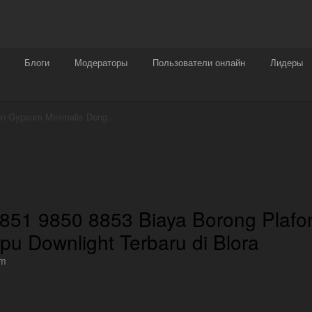
Награды
Чат
Больше
Блоги
Модераторы
Пользователи онлайн
Лидеры
AL GHOZALI ☏ WA 0851 9850 8853 Biaya Borong Plafon Gypsum Minimalis Dengan Lampu Downlight Terbaru di Blora
1 9850 8853 Biaya Borong Plaf
u Downlight Terbaru di Blora
um