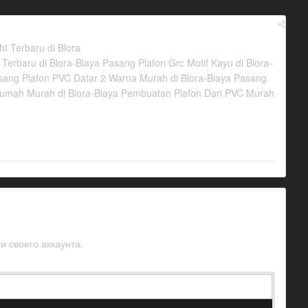
 Terbaru di Blora
rbaru di Blora-Biaya Pasang Plafon Grc Motif Kayu di Blora-
asang Plafon PVC Datar 2 Warna Murah di Blora-Biaya Pasang
 Rumah Murah di Blora-Biaya Pembuatan Plafon Dari PVC Murah
и своего аккаунта.