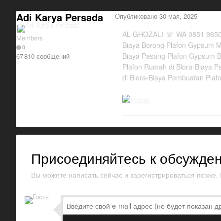
Adi Karya Persada
Опубликовано
30 мая, 2025
AL GHOZALI ☏ WA 0851 9850 8
Members
Biaya Borong Plafon Gypsum Mi
0
Biaya Pasang Plafon Gypsum Bi
67 810 сообщений
Plafon Rumah di Blora-Biaya P
di Blora-Biaya Pembuatan Plafo
Присоединяйтесь к обсужде
Вы можете написать сейчас и зарегистрироваться позже. Е