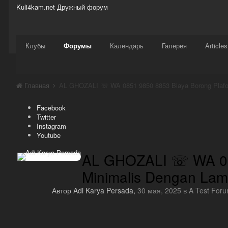
Kuli4kam.net
Дружный форум
Сайт
Активность
Support
Магазин
Клубы
Форумы
Календарь
Галерея
Articles
Главная
Facebook
Twitter
Instagram
Youtube
AL GHOZALI ☏ WA 085
Minimalis Dengan Lamp
Автор
Adi Karya Persada
,
30 мая, 2025
в
A Test For