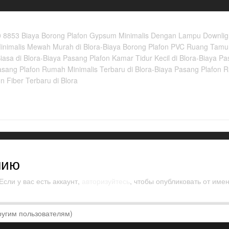
853 Biaya Borong Plafon Gypsum Minimalis Dengan Lampu Downlight
nimalis Mewah Murah di Blora-Biaya Borong Plafon PVC Ruang Tamu Te
asa di Blora-Biaya Pasang Plafon Kamar Tidur Kecil di Blora-Biaya P
asang Plafon Rumah Minimalis Terbaru di Blora-Biaya Pasang Plafon
n Fiber Terbaru di Blora
нию
сли у вас есть аккаунт,
авторизуйтесь
, чтобы опубликовать от имен