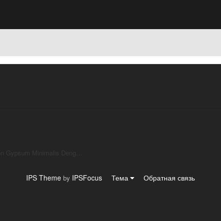
AL GHOZALI ☏ WA 0851 9850 8853 Biaya Borong Plafon Gypsum Minimalis Dengan Lampu Downlight Terbaru di Blora
IPS Theme
IPSFocus
Тема
Обратная связь
by