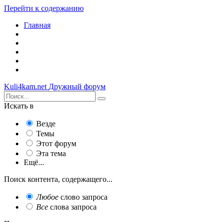
Перейти к содержанию
Главная
Kuli4kam.net
Дружный форум
Искать в
Везде
Темы
Этот форум
Эта тема
Ещё...
Поиск контента, содержащего...
Любое
слово запроса
Все
слова запроса