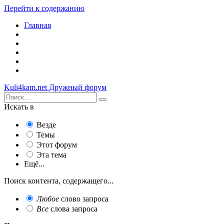
Перейти к содержанию
Главная
Kuli4kam.net
Дружный форум
Искать в
Везде
Темы
Этот форум
Эта тема
Ещё...
Поиск контента, содержащего...
Любое
слово запроса
Все
слова запроса