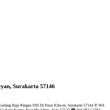
an, Surakarta 57146
udang Baja Ringan SNI Di Pasar Kliwon, Surakarta 57144 ✆ WA
an Gudang Kurma Near Me Jebres, Solo 57127 ☎ WA 0812 2782