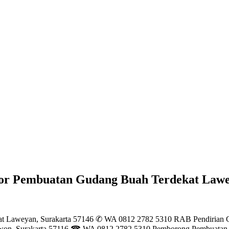
 Pembuatan Gudang Buah Terdekat Lawey
t Laweyan, Surakarta 57146 ✆ WA 0812 2782 5310 RAB Pendirian G
Kliwon, Surakarta 57116 ☎ WA 0812 2782 5310 Pemborong Pembuat