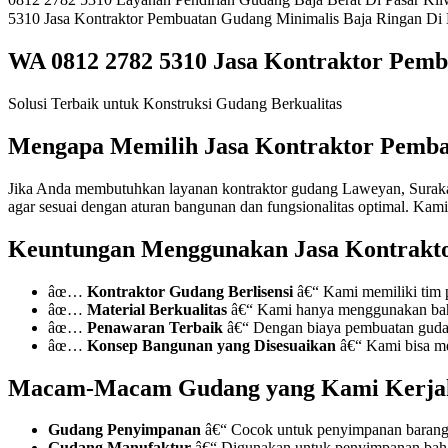
5310 Jasa Kontraktor Pembuatan Gudang Minimalis Baja Ringan Di
WA 0812 2782 5310 Jasa Kontraktor Pemb
Solusi Terbaik untuk Konstruksi Gudang Berkualitas
Mengapa Memilih Jasa Kontraktor Pemba
Jika Anda membutuhkan layanan kontraktor gudang Laweyan, Surakar
agar sesuai dengan aturan bangunan dan fungsionalitas optimal. Ka
Keuntungan Menggunakan Jasa Kontrakt
âœ…
Kontraktor Gudang Berlisensi
â€“ Kami memiliki tim 
âœ…
Material Berkualitas
â€“ Kami hanya menggunakan baha
âœ…
Penawaran Terbaik
â€“ Dengan biaya pembuatan gudang
âœ…
Konsep Bangunan yang Disesuaikan
â€“ Kami bisa me
Macam-Macam Gudang yang Kami Kerja
Gudang Penyimpanan
â€“ Cocok untuk penyimpanan barang
Gudang Manufaktur
â€“ Digunakan untuk penyimpanan bah