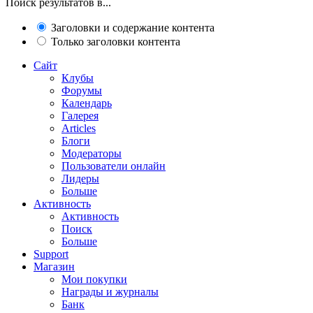
Поиск результатов в...
Заголовки и содержание контента
Только заголовки контента
Сайт
Клубы
Форумы
Календарь
Галерея
Articles
Блоги
Модераторы
Пользователи онлайн
Лидеры
Больше
Активность
Активность
Поиск
Больше
Support
Магазин
Мои покупки
Награды и журналы
Банк