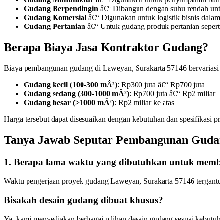
Gudang Berpendingin
â€“ Dibangun dengan suhu rendah unt
Gudang Komersial
â€“ Digunakan untuk logistik bisnis dalam
Gudang Pertanian
â€“ Untuk gudang produk pertanian seperti
Berapa Biaya Jasa Kontraktor Gudang?
Biaya pembangunan gudang di Laweyan, Surakarta 57146 bervariasi te
Gudang kecil (100-300 mÂ²)
: Rp300 juta â€“ Rp700 juta
Gudang sedang (300-1000 mÂ²)
: Rp700 juta â€“ Rp2 miliar
Gudang besar (>1000 mÂ²)
: Rp2 miliar ke atas
Harga tersebut dapat disesuaikan dengan kebutuhan dan spesifikasi
Tanya Jawab Seputar Pembangunan Guda
1. Berapa lama waktu yang dibutuhkan untuk me
Waktu pengerjaan proyek gudang Laweyan, Surakarta 57146 tergantun
Bisakah desain gudang dibuat khusus?
Ya, kami menyediakan berbagai pilihan desain gudang sesuai kebutu