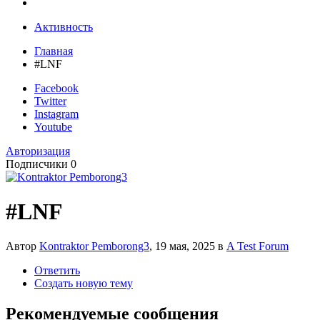
Активность
Главная
#LNF
Facebook
Twitter
Instagram
Youtube
Авторизация
Подписчики
0
#LNF
Автор
Kontraktor Pemborong3
,
19 мая, 2025
в
A Test Forum
Ответить
Создать новую тему
Рекомендуемые сообщения