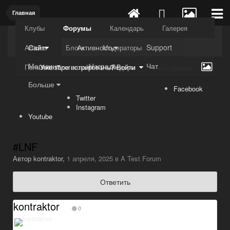
Главная
Клубы
Форумы
Календарь
Галерея
Kuli4kam.net
Дружный форум
Сайт
Активность
Support
Articles
Блоги
Модераторы
Магазин
Награды
Чат
Пользователи онлайн
Лидеры
Уже зарегистрированы? Войти
Регистрация
Больше
Facebook
Twitter
Instagram
Youtube
#LNF
Автор
kontraktor
,
1 апреля, 2025
в
A Test Forum
Ответить
kontraktor
0