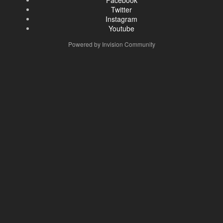
Twitter
Instagram
Youtube
Powered by Invision Community