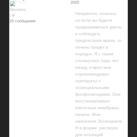
2025
Members
Неприятно, конечно,
0
но если вы будете
23 сообщения
придерживаться диеты
и соблюдать
предписания врача, то
печень придет в
порядок. Я с таким
столкнулась пару лет
назад, и врач мне
порекомендовал
препараты с
эссенциальными
фосфолипидами. Они
восстанавливают
клеточные мембраны
печени. Мне
назначили Эссенциале
Н в форме раствора
для инъекций