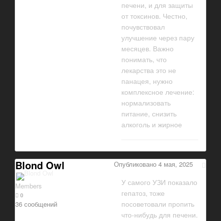
печени, и для защиты
от токсинов. Честно,
почувствовал
улучшение через пару
месяцев. Важно
понимать, что
лекарства это не
панацея, нужно
комплексное лечение:
нормализовать
питание, снизить
алкоголь и жирное
Blond Owl
Опубликовано
4 мая, 2025
У самого УЗИ показало
Members
гепатоз, тоже
0
посоветовали пропить
36 сообщений
что-нибудь для печени.