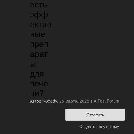
есть
эфф
ектив
ные
преп
арат
ы
для
пече
ни?
Автор
Nobody
,
25 марта, 2025
в
A Test Forum
Ответить
Создать новую тему