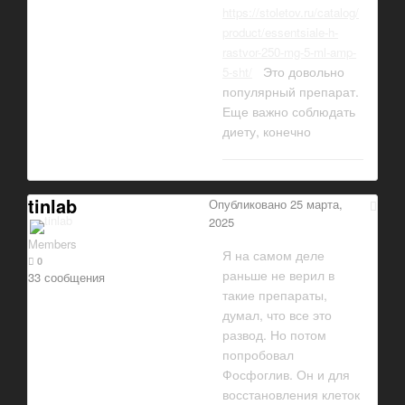
https://stoletov.ru/catalog/
product/essentsiale-h-
rastvor-250-mg-5-ml-amp-
Это довольно
5-sht/
популярный препарат.
Еще важно соблюдать
диету, конечно
tinlab
Опубликовано
25 марта,
2025
Members
Я на самом деле
0
раньше не верил в
33 сообщения
такие препараты,
думал, что все это
развод. Но потом
попробовал
Фосфоглив. Он и для
восстановления клеток