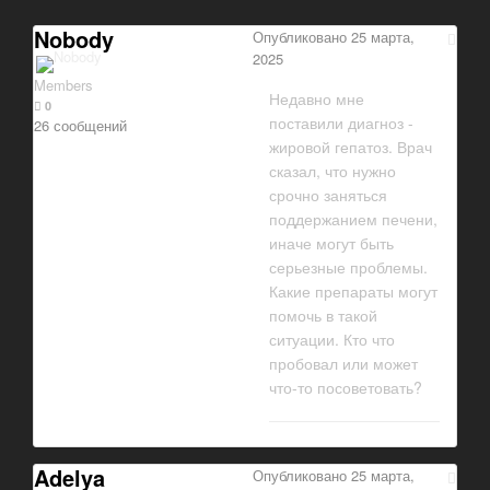
Nobody
Опубликовано
25 марта,
2025
Members
Недавно мне
0
поставили диагноз -
26 сообщений
жировой гепатоз. Врач
сказал, что нужно
срочно заняться
поддержанием печени,
иначе могут быть
серьезные проблемы.
Какие препараты могут
помочь в такой
ситуации. Кто что
пробовал или может
что-то посоветовать?
Adelya
Опубликовано
25 марта,