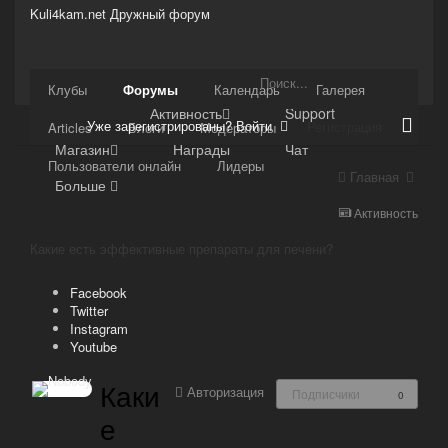
Kuli4kam.net
Дружный форум
Сайт
Клубы
Форумы
Календарь
Галерея
Активность
Support
Уже зарегистрированы? Войти
Регистрация
Articles
Блоги
Модераторы
Магазин
Награды
Чат
Пользователи онлайн
Лидеры
Главная
Больше
Активность
Какие есть эффективные препараты для печени?
Facebook
Twitter
Instagram
Youtube
Каки
Авторизация
Подписчики
0
е