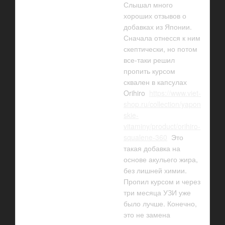
Слышал много
хороших отзывов о
добавках из Японии.
Сначала отнесся к ним
скептически, но потом
все-таки решил
пропить курсом
сквален в капсулах
Orihiro
https://www.viet-
shop.ru/collection/yapon
skie-
vitaminy/product/orihiro-
squalene-360
Это
такая добавка на
основе акульего жира,
без лишней химии.
Пропил курсом и через
три месяца УЗИ уже
было лучше. Конечно,
это не замена