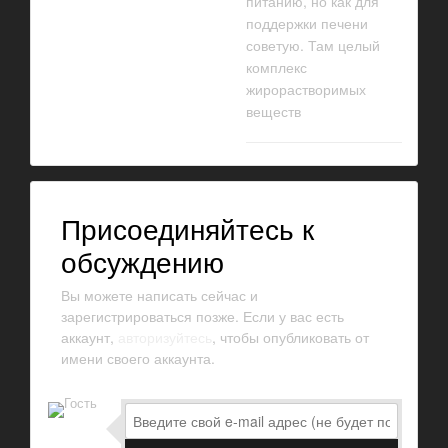
питанию, но как для
поддержки печени
советую. Там целый
комплекс
жирорастворимых
веществ
Присоединяйтесь к
обсуждению
Вы можете написать сейчас и
зарегистрироваться позже. Если у вас есть
аккаунт,
авторизуйтесь
, чтобы опубликовать от
имени своего аккаунта.