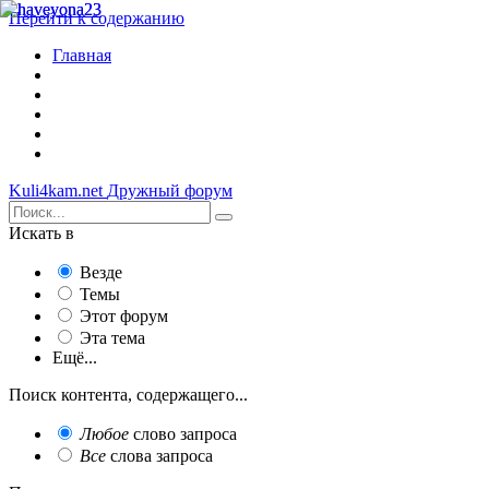
Перейти к содержанию
Главная
Kuli4kam.net
Дружный форум
Искать в
Везде
Темы
Этот форум
Эта тема
Ещё...
Поиск контента, содержащего...
Любое
слово запроса
Все
слова запроса