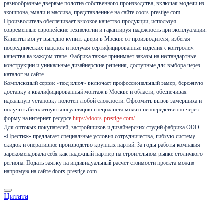
разнообразные дверные полотна собственного производства, включая модели из
экошпона, эмали и массива, представленные на сайте doors-prestige.com.
Производитель обеспечивает высокое качество продукции, используя
современные европейские технологии и гарантируя надежность при эксплуатации.
Клиенты могут выгодно купить двери в Москве от производителя, избегая
посреднических наценок и получая сертифицированные изделия с контролем
качества на каждом этапе. Фабрика также принимает заказы на нестандартные
конструкции и уникальные дизайнерские решения, доступные для выбора через
каталог на сайте.
Комплексный сервис «под ключ» включает профессиональный замер, бережную
доставку и квалифицированный монтаж в Москве и области, обеспечивая
идеальную установку полотен любой сложности. Оформить вызов замерщика и
получить бесплатную консультацию специалиста можно непосредственно через
форму на интернет-ресурсе
https://doors-prestige.com/
.
Для оптовых покупателей, застройщиков и дизайнерских студий фабрика ООО
«Престиж» предлагает специальные условия сотрудничества, гибкую систему
скидок и оперативное производство крупных партий. За годы работы компания
зарекомендовала себя как надежный партнер на строительном рынке столичного
региона. Подать заявку на индивидуальный расчет стоимости проекта можно
напрямую на сайте doors-prestige.com.
Цитата