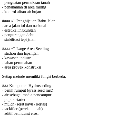
- penguatan permukaan tanah
- penanaman di area miring
- kontrol aliran air hujan
####
🌱
Penghijauan Bahu Jalan
- area jalan tol dan nasional
- estetika lingkungan
- pengurangan debu
- stabilisasi tepi jalan
####
🌱
Large Area Seeding
- stadion dan lapangan
- kawasan industri
- lahan perumahan
- area proyek konstruksi
Setiap metode memiliki fungsi berbeda.
### Komponen Hydroseeding
- benih rumput (grass seed mix)
- air sebagai media pencampur
- pupuk starter
- mulch (serat kayu / kertas)
- tackifier (perekat tanah)
- aditif pelindung erosi