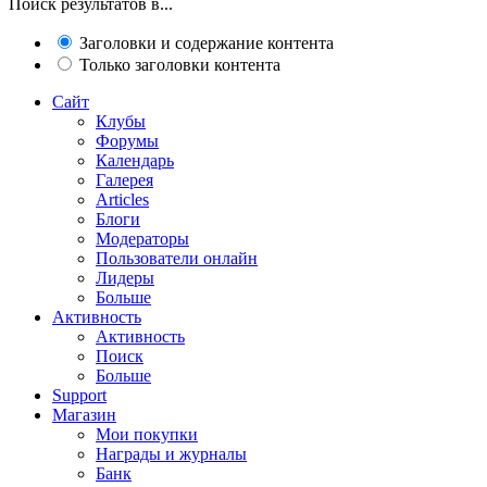
Поиск результатов в...
Заголовки и содержание контента
Только заголовки контента
Сайт
Клубы
Форумы
Календарь
Галерея
Articles
Блоги
Модераторы
Пользователи онлайн
Лидеры
Больше
Активность
Активность
Поиск
Больше
Support
Магазин
Мои покупки
Награды и журналы
Банк