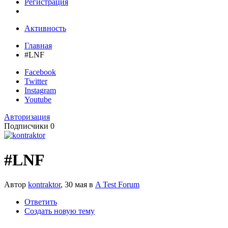
Регистрация
Активность
Главная
#LNF
Facebook
Twitter
Instagram
Youtube
Авторизация
Подписчики
0
#LNF
Автор
kontraktor
,
30 мая
в
A Test Forum
Ответить
Создать новую тему