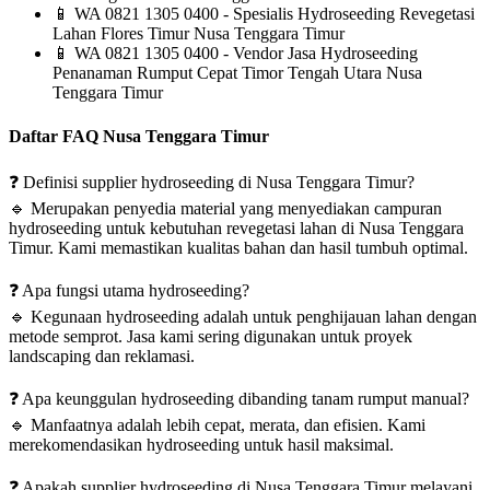
📱
WA 0821 1305 0400 - Spesialis Hydroseeding Revegetasi
Lahan Flores Timur Nusa Tenggara Timur
📱
WA 0821 1305 0400 - Vendor Jasa Hydroseeding
Penanaman Rumput Cepat Timor Tengah Utara Nusa
Tenggara Timur
Daftar FAQ Nusa Tenggara Timur
❓
Definisi supplier hydroseeding di Nusa Tenggara Timur?
🔹
Merupakan penyedia material yang menyediakan campuran
hydroseeding untuk kebutuhan revegetasi lahan di Nusa Tenggara
Timur. Kami memastikan kualitas bahan dan hasil tumbuh optimal.
❓
Apa fungsi utama hydroseeding?
🔹
Kegunaan hydroseeding adalah untuk penghijauan lahan dengan
metode semprot. Jasa kami sering digunakan untuk proyek
landscaping dan reklamasi.
❓
Apa keunggulan hydroseeding dibanding tanam rumput manual?
🔹
Manfaatnya adalah lebih cepat, merata, dan efisien. Kami
merekomendasikan hydroseeding untuk hasil maksimal.
❓
Apakah supplier hydroseeding di Nusa Tenggara Timur melayani