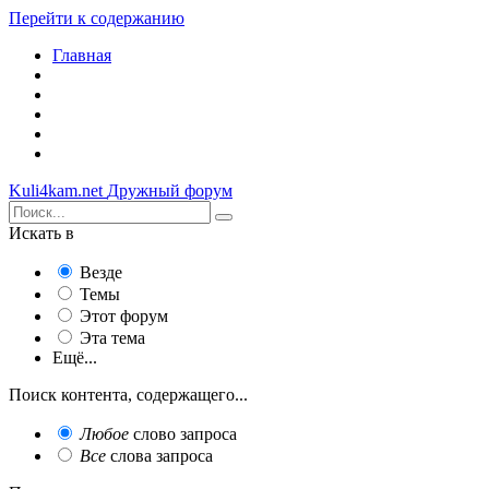
Перейти к содержанию
Главная
Kuli4kam.net
Дружный форум
Искать в
Везде
Темы
Этот форум
Эта тема
Ещё...
Поиск контента, содержащего...
Любое
слово запроса
Все
слова запроса