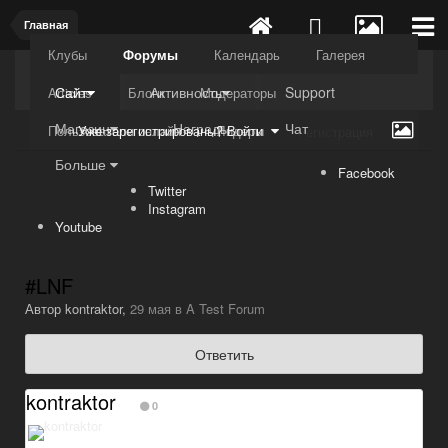
Главная
Клубы
Форумы
Календарь
Галерея
Kuli4kam.net
Дружный форум
Сайт
Активность
Support
Articles
Блоги
Модераторы
Магазин
Награды
Чат
Пользователи онлайн
Лидеры
Уже зарегистрированы? Войти
Регистрация
Больше
Facebook
Twitter
Instagram
Youtube
#LNF
Автор
kontraktor
,
29 мая
в
A Test Forum
Ответить
kontraktor
0