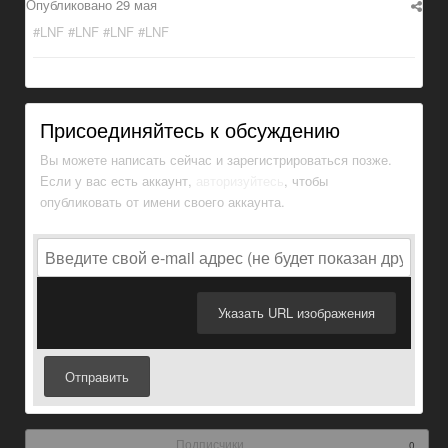
Опубликовано
29 мая
#LNF #LNF #LNF #LNF
Присоединяйтесь к обсуждению
Вы можете написать сейчас и зарегистрироваться позже.
Если у вас есть аккаунт,
авторизуйтесь
, чтобы
опубликовать от имени своего аккаунта.
Указать URL изображения
Отправить
Подписчики
0