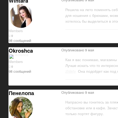
Wintara
Решила на лето поменять себе
для ношения с брюками, може
хотелось бы выделиться в это
Members
0
98 сообщений
Okroshca
Опубликовано
9 мая
Как я вас понимаю, магазины 
Members
Лучше искать что-то интересн
0
zhilety
Она подойдет как под 
98 сообщений
Пенелопа
Опубликовано
9 мая
Напрасно вы гонитесь за пля
обстановке или в кафе. Зача
только портят фигуру.