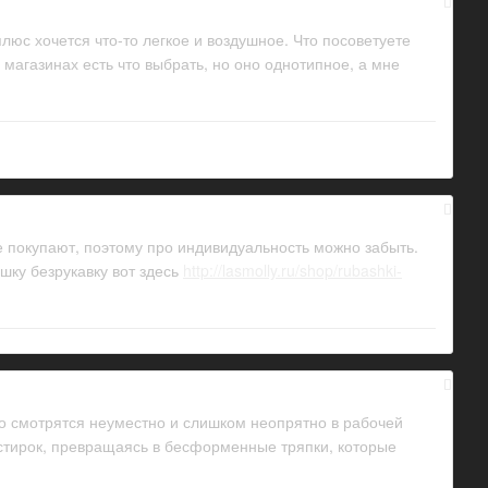
люс хочется что-то легкое и воздушное. Что посоветуете
агазинах есть что выбрать, но оно однотипное, а мне
се покупают, поэтому про индивидуальность можно забыть.
шку безрукавку вот здесь
http://lasmolly.ru/shop/rubashki-
то смотрятся неуместно и слишком неопрятно в рабочей
стирок, превращаясь в бесформенные тряпки, которые