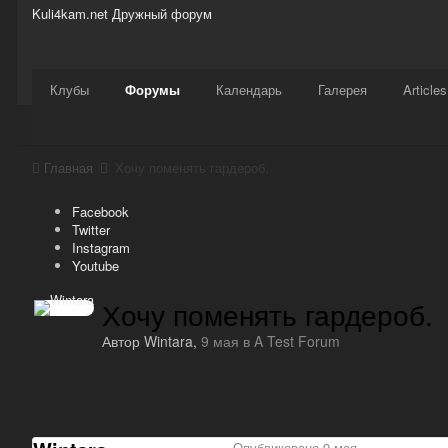
Kuli4kam.net
Дружный форум
Сайт
Активность
Support
Магазин
Клубы
Форумы
Календарь
Галерея
Articles
Главная
Хочу поменять гардероб.
Facebook
Twitter
Instagram
Youtube
Хочу поменять гардероб.
Автор
Wintara
,
9 мая
в
A Test Forum
Опубликовано
9 мая