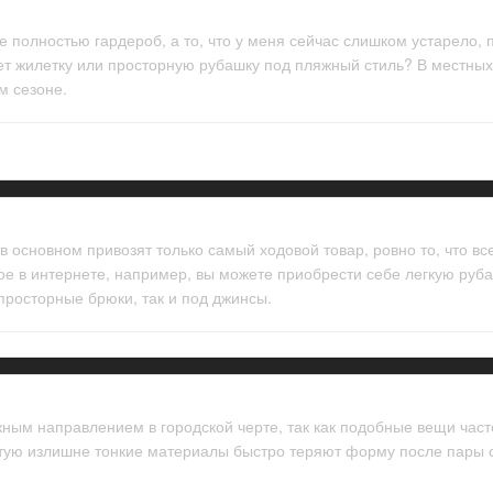
 полностью гардероб, а то, что у меня сейчас слишком устарело, п
т жилетку или просторную рубашку под пляжный стиль? В местных м
м сезоне.
в основном привозят только самый ходовой товар, ровно то, что в
ое в интернете, например, вы можете приобрести себе легкую руба
просторные брюки, так и под джинсы.
жным направлением в городской черте, так как подобные вещи час
стую излишне тонкие материалы быстро теряют форму после пары 