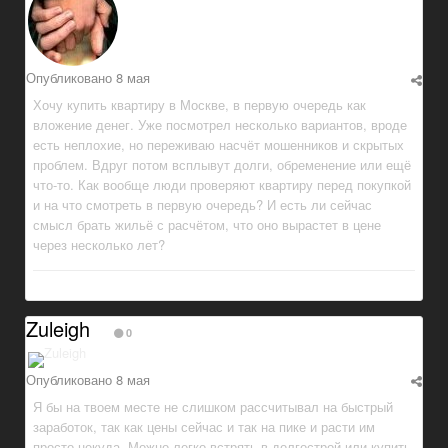
Опубликовано
8 мая
Хочу купить квартиру в Москве, в первую очередь как
вложение денег. Уже посмотрел несколько вариантов, вроде
есть неплохие, но переживаю насчёт мошенников и скрытых
проблем. Вдруг потом всплывут долги, обременение или ещё
что-то. Как вообще люди проверяют квартиру перед покупкой
и на что смотреть в первую очередь? И есть ли сейчас
смысл брать жильё с расчётом, что оно вырастет в цене
через несколько лет?
Zuleigh
0
Опубликовано
8 мая
Я бы на твоем месте не слишком рассчитывал на быстрый
заработок, так как цены сейчас и так на пике и расти им
просто некуда. Можно легко встрять в долгострой или купить