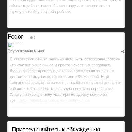
объект в районе, который через пару лет превратится в
шумную стройку с кучей проблем.
Fedor
0
Опубликовано
8 мая
С квартирами сейчас реально надо быть осторожнее, потому
что хватает мошенников и просто нечестных продавцов.
Лучше заранее проверять историю собственников, нет ли
долгов по коммуналке, арестов или обременений. Ещё
полезно сравнивать стоимость с похожими квартирами в этом
районе, чтобы понимать реальную цену и не переплатить.
Узнать примерную цену квартиры по адресу можно вот
тут
https://mapestate.ru/ocenka-kvartiry-online
Присоединяйтесь к обсуждению