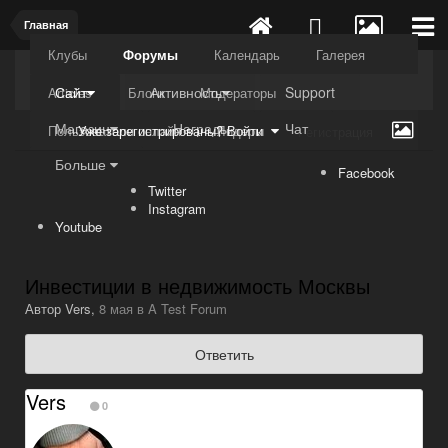
Главная
Клубы
Форумы
Календарь
Галерея
Kuli4kam.net
Дружный форум
Сайт
Активность
Support
Articles
Блоги
Модераторы
Магазин
Награды
Чат
Пользователи онлайн
Лидеры
Уже зарегистрированы? Войти
Регистрация
Больше
Facebook
Twitter
Instagram
Youtube
Инвестиции в недвижимость Москвы
Автор
Vers
,
8 мая
в
A Test Forum
Ответить
Vers
0