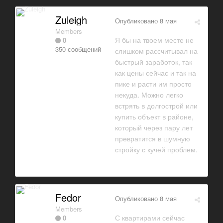
Zuleigh
Опубликовано
8 мая
Members
Я бы на твоем месте не
0
350 сообщений
слишком рассчитывал на
быстрый заработок, так
как цены сейчас и так на
пике и расти им просто
некуда. Можно легко
встрять в долгострой или
купить объект в районе,
который через пару лет
превратится в шумную
стройку с кучей проблем.
Fedor
Опубликовано
8 мая
Members
С квартирами сейчас
0