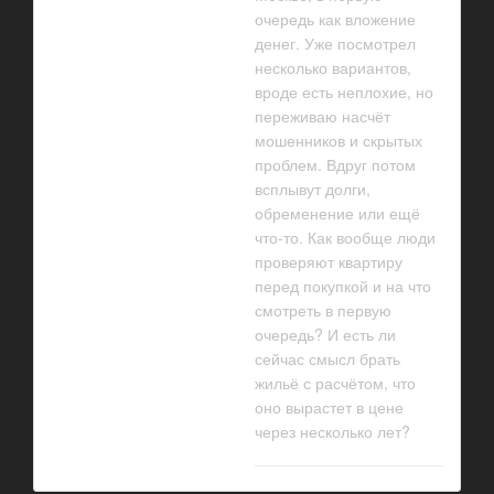
очередь как вложение
денег. Уже посмотрел
несколько вариантов,
вроде есть неплохие, но
переживаю насчёт
мошенников и скрытых
проблем. Вдруг потом
всплывут долги,
обременение или ещё
что-то. Как вообще люди
проверяют квартиру
перед покупкой и на что
смотреть в первую
очередь? И есть ли
сейчас смысл брать
жильё с расчётом, что
оно вырастет в цене
через несколько лет?