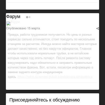
Фарум
0
Опубликовано
15 марта
Правда, работа трудоемкая получается. Но цены в разных
сервисах сильно отличаются, стоит поездить по нескольким
станциям за расчетом. Иногда можно найти мастеров которые
делают качественно, но без накруток официалов. Главное
чтобы использовали нормальные трубки, а не китайские
которые через год опять потекут. После ремонта систему
вакуумировать надо обязательно и заправить правильным
количеством фреона. Вот, кстати, посмотри информацию о
замене заднего контура кондиционера
здесь
https://mkio.ru/remont-trubok-kondicionera-avtomobilya
Присоединяйтесь к обсуждению