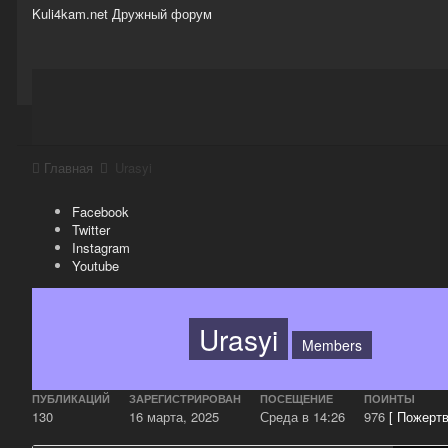
Kuli4kam.net
Дружный форум
Сайт
Активность
Support
Магазин
Главная
Urasyi
Facebook
Twitter
Instagram
Youtube
Urasyi
Members
ПУБЛИКАЦИЙ
ЗАРЕГИСТРИРОВАН
ПОСЕЩЕНИЕ
ПОИНТЫ
130
16 марта, 2025
Среда в 14:26
976
[ Пожертв