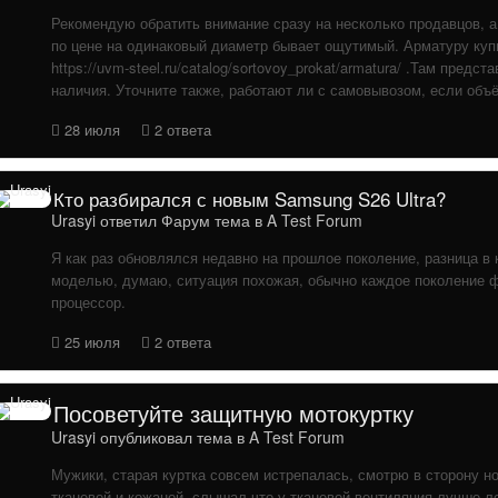
Рекомендую обратить внимание сразу на несколько продавцов, 
по цене на одинаковый диаметр бывает ощутимый. Арматуру куп
https://uvm-steel.ru/catalog/sortovoy_prokat/armatura/ .Там пре
наличия. Уточните также, работают ли с самовывозом, если объ
28 июля
2 ответа
Кто разбирался с новым Samsung S26 Ultra?
Urasyi
ответил
Фарум
тема в
A Test Forum
Я как раз обновлялся недавно на прошлое поколение, разница в 
моделью, думаю, ситуация похожая, обычно каждое поколение ф
процессор.
25 июля
2 ответа
Посоветуйте защитную мотокуртку
Urasyi
опубликовал тема в
A Test Forum
Мужики, старая куртка совсем истрепалась, смотрю в сторону 
тканевой и кожаной, слышал что у тканевой вентиляция лучше ле