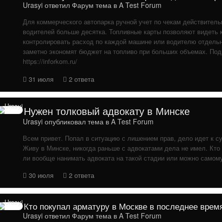
Urasyi
ответил
Фарум
тема в
A Test Forum
Для коммерческого автопарка ручной учет по чекам действитель
водителей больше десятка. Топливные карты позволяют видеть 
контролировать расход по каждой машине или водителю отдельн
заметно экономят бюджет на топливо при больших объемах. Под
https://inforkom.ru/
31 июля
2 ответа
Нужен толковый адвокату в Минске
Urasyi
опубликовал тема в
A Test Forum
Всем привет. Попал в ситуацию с лишением прав, дело идет к с
Живу в Минске, никогда раньше с адвокатами дела не имел. Кто 
ли вообще нанимать адвоката на такой стадии или можно самому
30 июля
2 ответа
Кто покупал арматуру в Москве в последнее врем
Urasyi
ответил
Фарум
тема в
A Test Forum