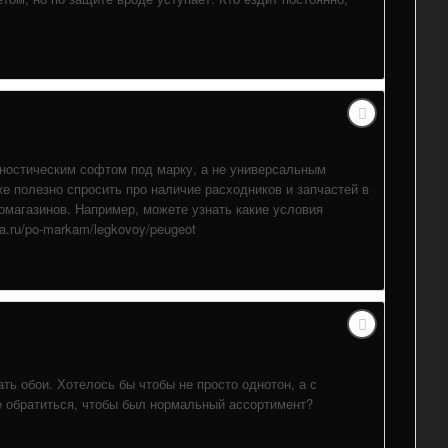
гностическим софтом под марку, а не универсальным
же полезно спросить про наличие расходников и запчастей в
томагазинов. Например, можете узнать какие условия
a.ru/po-markam/legkovoy/peugeot
ть обои. Хотелось бы чтобы не просто однотон, а с
е обратиться, чтобы был нормальный ассортимент?