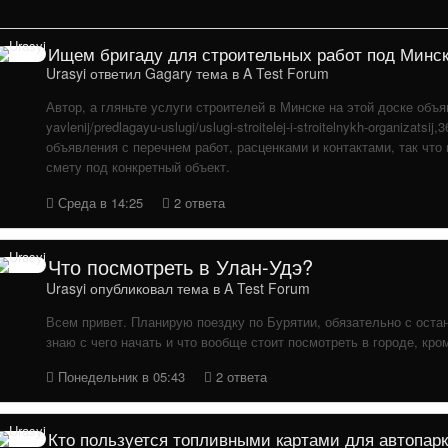
Ищем бригаду для строительных работ под Минс
Urasyi
ответил
Gagary
тема в
A Test Forum
Автор, а гляньте услуги строителей в Минске на этой доске объяв
yavlenij/predlagayu-uslugi/uslugi-stroitelej-i-stroitelnykh-organiza
объявления с перечнем работ, расценками и контактами, так чт
смету под конкретный объект.
Среда в 14:25
2 ответа
Что посмотреть в Улан-Удэ?
Urasyi
опубликовал тема в
A Test Forum
Всем привет. Планирую поездку по Бурятии, обязательно с остан
знаю с чего начать и что вообще стоит посмотреть в городе, кр
Понедельник в 05:43
2 ответа
Кто пользуется топливными картами для автопар