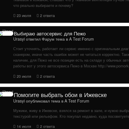
что реально выбираете и почему?
23 июля
2 ответа
Выбираю автосервис для Пежо
Urasyi
ответил
Фарум
тема в
A Test Forum
Стоит уточнять, работает ли сервис именно с оригинальным диа
сканером, иначе часть ошибок может не читаться корректно. Так
наличии, для Пежо не все позиции есть на складе у обычных ав
работы вот у этого автосервиса Пежо в Москве http://www.pomork
20 июля
2 ответа
Помогите выбрать обои в Ижевске
Urasyi
опубликовал тема в
A Test Forum
Мужики, живу в Ижевске, взялся за ремонт в зале, и нужно выбра
текстурой или рельефом. Кто покупал недавно, куда посоветует
14 июля
2 ответа