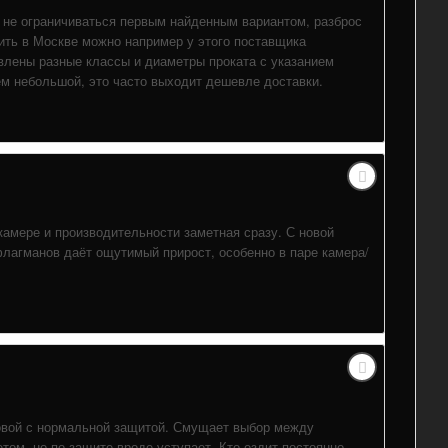
а не ограничиваться первым найденным вариантом, разброс
ить в Москве можно например у этого поставщика
дставлены разные классы и диаметры проката с указанием
ём небольшой, это часто выходит дешевле доставки.
камере и производительности заметная сразу. С новой
лагманов даёт ощутимый прирост, особенно в паре камера/
новой с нормальной защитой. Смущает выбор между
том, но по защите вроде уступает. Кто ездит постоянно,