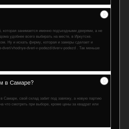
, которая занимается именно подъездными дверями, а не
дома удобнее всего выбирать на месте, в Иркутске.
ом. Ну и искать фирму, которая и замеры сделает и
e-dveri/vhodnye-dveri-v-podezd/dver-v-podezd . Так меньше
ем в Самаре?
в Самаре, свой склад забит под завязку, а новую партию
на что смотреть при выборе, кроме цены за квадрат или