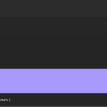
Награды
Чат
Больше
овать ]