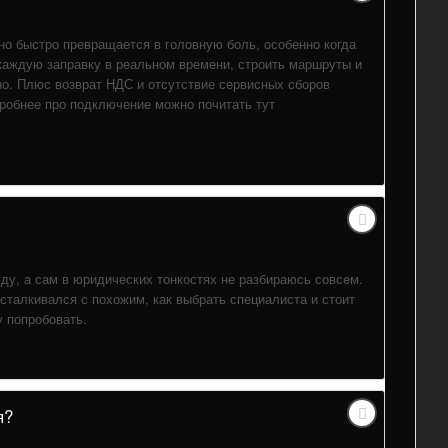
но быстро превращается в головную боль, особенно когда
каждую заправку в реальном времени, строить маршруты и
о. Плюс возврат НДС и отсутствие сервисных сборов
робнее про подключение можно почитать тут
уду, а сам в юридических тонкостях не разбираюсь совсем.
сталкивался с похожим, как выбрать специалиста и стоит
 попробовать.
я?