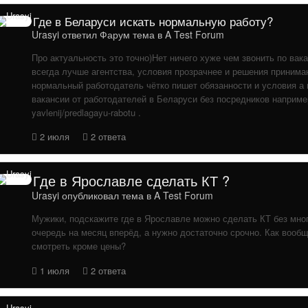
Где в Беларуси искать нормальную работу?
Urasyi
ответил
Фарум
тема в
A Test Forum
Про актуальность это точно)Нет ничего хуже чем звонить по ва
всегда лучше агентства, условия прозрачнее и решения принима
нормальный работодатель чётко пишет обязанности и условия 
вакансии от работодателей в Беларуси без посредников например 
yavlenij/predlagayu-rabotu .
2 июля
2 ответа
Где в Ярославле сделать КТ ?
Urasyi
опубликовал тема в
A Test Forum
Мужики, подскажите где в Ярославле можно сделать КТ без мно
очередь на месяц вперёд, а нужно достаточно срочно. Как вообщ
смотреть кроме цены?
1 июля
2 ответа