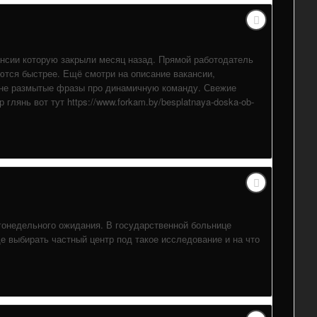
кансии которую закрыли месяц назад. Прямой работодатель
ются быстрее. Ещё смотри на описание вакансии,
а не размытые фразы про динамичную команду. Свежие
глянь вот тут https://www.forkam.by/besplatnaya-doska-ob-
гонедельного ожидания. В государственной больнице
е выбирать частный центр под такое исследование и на что