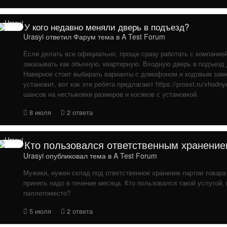
У кого недавно меняли дверь в подъезд?
Urasyi
ответил
Фарум
тема в
A Test Forum
Если делать все официально, проще сразу работать с компанией
заказывать как обычную, квартирную. Входную дверь в подъезд 
Наверное стоит выбирать варианты с домофоном и кодовым замк
установит, вот как эти ребята предлагают https://prosst.ru/vhodny
шансов на нестыковки размеров и косяков с установкой.
8 июля
2 ответа
Кто пользовался ответственным хранени
Urasyi
опубликовал тема в
A Test Forum
Мужики, нужен склад под ответственное хранение партии товара 
принять надо в течение месяца. Кто пользовался такой услугой, 
паллетоместо?
5 июля
2 ответа