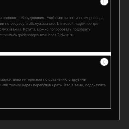
мышленного оборудования. Ещё смотри на тип компрессора
рии по ресурсу и обслуживанию. Винтовой надёжнее для
бслуживании. Кстати, можно попробовать подобрать
tp://www.goldenpages.uz/rubrics/?Id=1270 .
марке, цена интересная по сравнению с другими
или только через перекупов брать. Кто в теме, подскажите