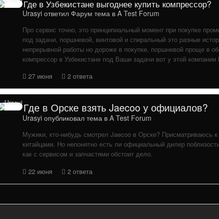
Где в Узбекистане выгоднее купить компрессор?
Urasyi
ответил
Фарум
тема в
A Test Forum
Про сервис точно, это принципиальный момент при покупке про
под задачи, поршневой, винтовой и спиральный это разные исто
непрерывной работы но дороже в покупке, поршневой проще в о
компрессор в Узбекистане под Ваши задачи вот у этой компании ht
27 июня
2 ответа
Где в Орске взять Jaecoo у официалов?
Urasyi
опубликовал тема в
A Test Forum
Мужики, кто-нибудь смотрел Jaecoo в Орске? Присматриваюсь к 
китайцами. Но непонятно есть ли официальный дилер поблизости 
как с сервисом и запчастями обстоит дело.
22 июня
2 ответа