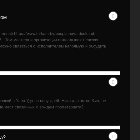
ком
лений https://www.forkam.by/besplatnaya-doska-ob-
tsij,36 . Там мастера и организации выкладывают свежие
о можно связаться с исполнителем напрямую и обсудить
овкой в Улан-Удэ на пару дней. Никогда там не был, не
оме мест связанных с вождем пролетариата?
ка?