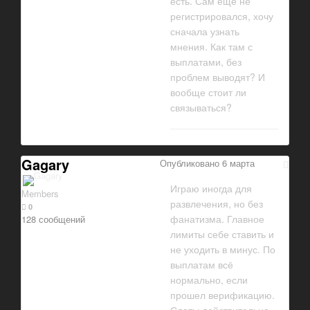
есть. Сам еще не
регистрировался, хочу
сначала узнать
мнения. Как там с
выплатами, без
проблем выводят? И
вообще стоит ли
связываться?
Gagary
Опубликовано
6 марта
Играю иногда для
Members
развлечения, но без
0
фанатизма. Главное
128 сообщений
лимиты себе ставить и
не уходить в минус. По
выплатам всё
нормально, если
прошел верификацию.