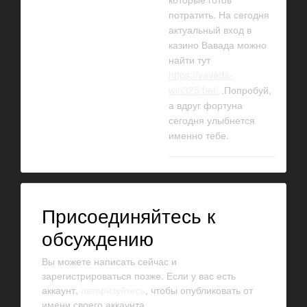
потратить. На сегодня
актуальный вход в
казино Вавада можно
найти тут
https://vavada-
win325.bet/
.Попробуй,
а вдруг фортуна
сегодня улыбнется
именно тебе.
Присоединяйтесь к
обсуждению
Вы можете написать сейчас и
зарегистрироваться позже. Если у вас есть
аккаунт,
авторизуйтесь
, чтобы опубликовать от
имени своего аккаунта.