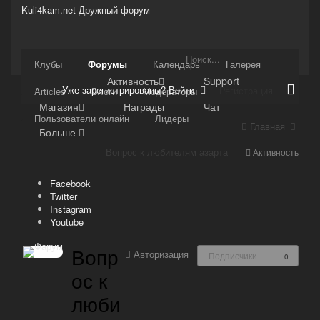
Kuli4kam.net
Дружный форум
Сайт
Клубы
Форумы
Календарь
Галерея
Активность
Support
Уже зарегистрированы? Войти
Регистрация
Articles
Блоги
Модераторы
Магазин
Награды
Чат
Пользователи онлайн
Лидеры
Главная
Больше
Вопрос к любителям азарта
Активность
Facebook
Twitter
Instagram
Youtube
Вопр
Авторизация
Подписчики
0
ос к
люби