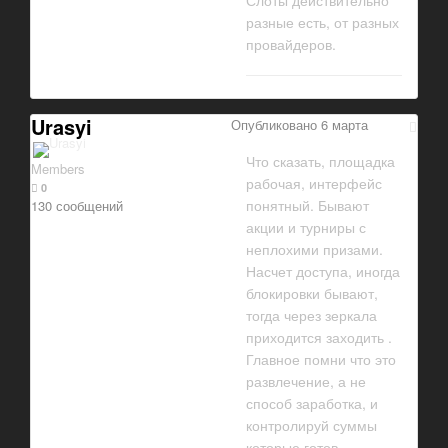
Слоты действительно
разные есть, от разных
провайдеров.
Urasyi
Опубликовано
6 марта
Что сказать, площадка
Members
рабочая, интерфейс
0
понятный. Бывают
130 сообщений
акции и турниры с
неплохими призами.
Насчет доступа, иногда
блокировки бывают,
тогда через зеркала
приходится заходить .
Главное помни что это
развлечение, а не
способ заработка, и
контролируй суммы
которые готов