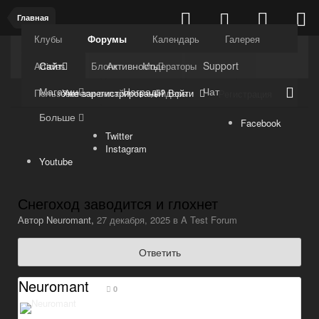
Главная
Клубы
Форумы
Календарь
Галерея
Kuli4kam.net
Дружный форум
Сайт
Активность
Support
Articles
Блоги
Модераторы
Магазин
Награды
Чат
Уже зарегистрированы? Войти
Пользователи онлайн
Лидеры
Регистрация
Больше
Facebook
Twitter
Instagram
Youtube
Снегоход заводится и глохнет
Автор
Neuromant
,
27 декабря, 2025
в
A Test Forum
Ответить
Neuromant
0