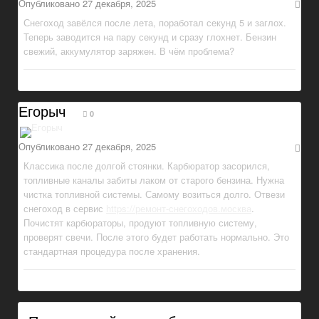
Опубликовано
27 декабря, 2025
Снегоход завёлся после лета, поработал секунд 5 и заглох.
Теперь заводится на пару секунд и сразу глохнет. Бензин
свежий, аккумулятор заряжен. В чём проблема?
Егорыч
0
Опубликовано
27 декабря, 2025
Классика после долгой стоянки. Карбюратор засорился,
топливные каналы забиты лаком от старого бензина. Нужна
чистка топливной системы. Самому возиться долго. Отвези
снегоход в сервис
https://ремонт-снегоходов.москва
.
Почистят карбюраторы, продуют топливную систему,
проверят свечи. После этого будет работать нормально. Это
стандартная процедура после хранения.