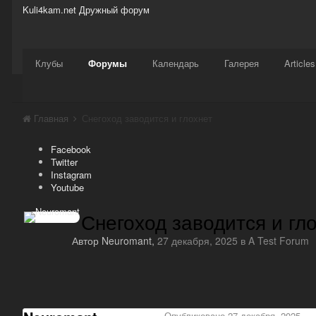
Kuli4kam.net
Дружный форум
Сайт
Активность
Support
Магазин
Клубы
Форумы
Календарь
Галерея
Articles
Главная
Снегоход заводится и глохнет
Facebook
Twitter
Instagram
Youtube
Снегоход заводится и гл
Автор
Neuromant
,
27 декабря, 2025
в
A Test Forum
Опубликовано
27 декабря, 2025