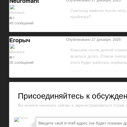
Neuromant
Снегоход завёлся после лета,
Members
проблема?
0
45 сообщений
Егорыч
Опубликовано
27 декабря, 2025
Классика после долгой стоян
Members
возиться долго. Отвези снего
0
этого будет работать нормал
35 сообщений
Присоединяйтесь к обсужде
Вы можете написать сейчас и зарегистрироваться позже. Е