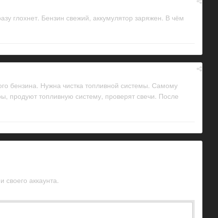
разу глохнет. Бензин свежий, аккумулятор заряжен. В чём
ого бензина. Нужна чистка топливной системы. Самому
ры, продуют топливную систему, проверят свечи. После
и своего аккаунта.