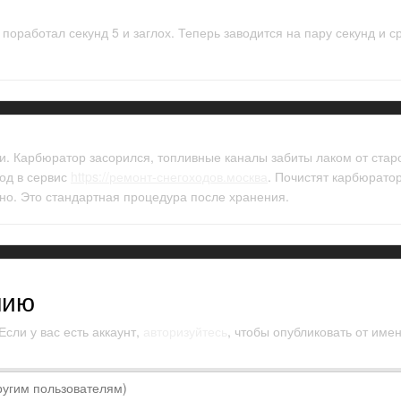
 поработал секунд 5 и заглох. Теперь заводится на пару секунд и с
ки. Карбюратор засорился, топливные каналы забиты лаком от стар
ход в сервис
https://ремонт-снегоходов.москва
. Почистят карбюрато
ьно. Это стандартная процедура после хранения.
нию
сли у вас есть аккаунт,
авторизуйтесь
, чтобы опубликовать от имен