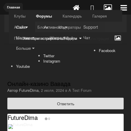
Главная
Клубы
Форумы
Календарь
Галерея
Kuli4kam.net
Дружный форум
Сайт
Активность
Support
Articles
Блоги
Модераторы
Магазин
Награды
Чат
Пользователи онлайн
Лидеры
Уже зарегистрированы? Войти
Регистрация
Больше
Facebook
Twitter
Instagram
Youtube
Онлайн-казино Вавада
Автор
FutureDima
,
2 июля, 2024
в
A Test Forum
Ответить
FutureDima
0