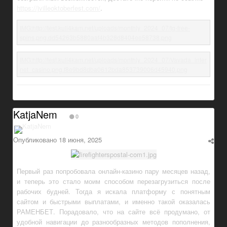
https://jvilleoktoberfest.com/
.
KatjaNem
0
Опубликовано
18 июня, 2025
Первый раз попробовала онлайн-казино пару месяцев назад,
и теперь это стало моим способом перезагрузиться после
рабочих будней. Тогда я искала платформу с понятным
сайтом и быстрыми выплатами, и именно такой оказалась
РАМЕНБЕТ. Порадовало, что на сайте всё продумано, от
удобной навигации до разнообразных методов пополнения,