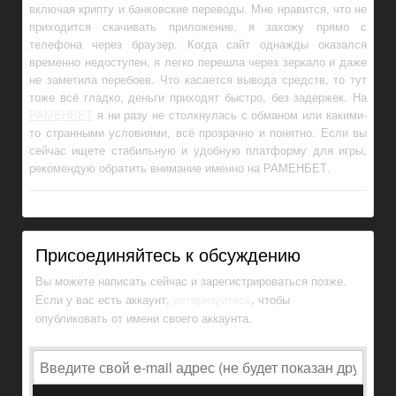
включая крипту и банковские переводы. Мне нравится, что не
приходится скачивать приложение, я захожу прямо с
телефона через браузер. Когда сайт однажды оказался
временно недоступен, я легко перешла через зеркало и даже
не заметила перебоев. Что касается вывода средств, то тут
тоже всё гладко, деньги приходят быстро, без задержек. На
РАМЕНБЕТ
я ни разу не столкнулась с обманом или какими-
то странными условиями, всё прозрачно и понятно. Если вы
сейчас ищете стабильную и удобную платформу для игры,
рекомендую обратить внимание именно на РАМЕНБЕТ.
Присоединяйтесь к обсуждению
Вы можете написать сейчас и зарегистрироваться позже.
Если у вас есть аккаунт,
авторизуйтесь
, чтобы
опубликовать от имени своего аккаунта.