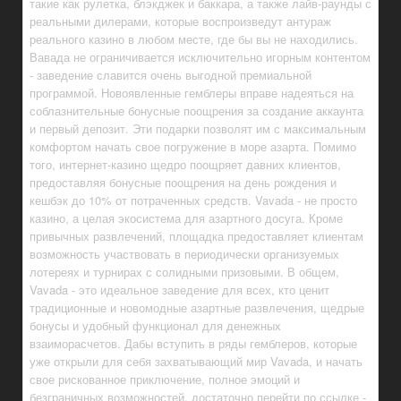
такие как рулетка, блэкджек и баккара, а также лайв-раунды с
реальными дилерами, которые воспроизведут антураж
реального казино в любом месте, где бы вы не находились.
Вавада не ограничивается исключительно игорным контентом
- заведение славится очень выгодной премиальной
программой. Новоявленные гемблеры вправе надеяться на
соблазнительные бонусные поощрения за создание аккаунта
и первый депозит. Эти подарки позволят им с максимальным
комфортом начать свое погружение в море азарта. Помимо
того, интернет-казино щедро поощряет давних клиентов,
предоставляя бонусные поощрения на день рождения и
кешбэк до 10% от потраченных средств. Vavada - не просто
казино, а целая экосистема для азартного досуга. Кроме
привычных развлечений, площадка предоставляет клиентам
возможность участвовать в периодически организуемых
лотереях и турнирах с солидными призовыми. В общем,
Vavada - это идеальное заведение для всех, кто ценит
традиционные и новомодные азартные развлечения, щедрые
бонусы и удобный функционал для денежных
взаиморасчетов. Дабы вступить в ряды гемблеров, которые
уже открыли для себя захватывающий мир Vavada, и начать
свое рискованное приключение, полное эмоций и
безграничных возможностей, достаточно перейти по ссылке -