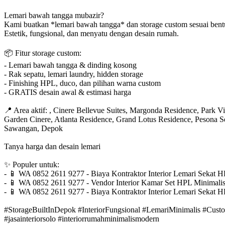
Lemari bawah tangga mubazir?
Kami buatkan *lemari bawah tangga* dan storage custom sesuai ben
Estetik, fungsional, dan menyatu dengan desain rumah.
📦
Fitur storage custom:
- Lemari bawah tangga & dinding kosong
- Rak sepatu, lemari laundry, hidden storage
- Finishing HPL, duco, dan pilihan warna custom
- GRATIS desain awal & estimasi harga
📍
Area aktif: , Cinere Bellevue Suites, Margonda Residence, Park
Garden Cinere, Atlanta Residence, Grand Lotus Residence, Pesona S
Sawangan, Depok
Tanya harga dan desain lemari
✨
Populer untuk:
-
📱
WA 0852 2611 9277 - Biaya Kontraktor Interior Lemari Sekat 
-
📱
WA 0852 2611 9277 - Vendor Interior Kamar Set HPL Minimali
-
📱
WA 0852 2611 9277 - Biaya Kontraktor Interior Lemari Sekat
#StorageBuiltInDepok #InteriorFungsional #LemariMinimalis #Custo
#jasainteriorsolo #interiorrumahminimalismodern