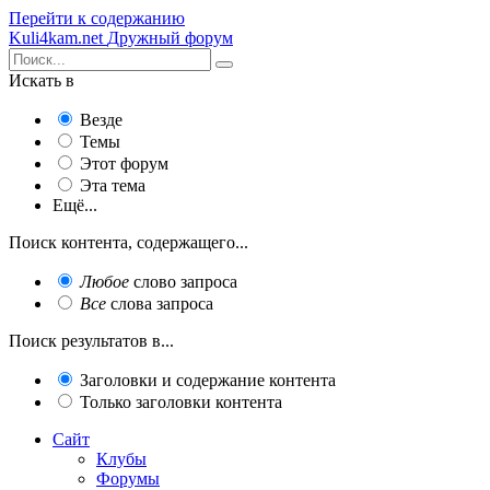
Перейти к содержанию
Kuli4kam.net
Дружный форум
Искать в
Везде
Темы
Этот форум
Эта тема
Ещё...
Поиск контента, содержащего...
Любое
слово запроса
Все
слова запроса
Поиск результатов в...
Заголовки и содержание контента
Только заголовки контента
Сайт
Клубы
Форумы