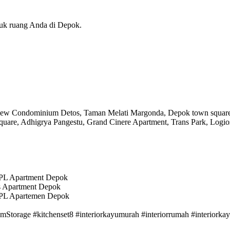
tuk ruang Anda di Depok.
 View Condominium Detos, Taman Melati Margonda, Depok town square,
quare, Adhigrya Pangestu, Grand Cinere Apartment, Trans Park, Logi
HPL Apartment Depok
s Apartment Depok
 HPL Apartemen Depok
mStorage #kitchenset8 #interiorkayumurah #interiorrumah #interiorka