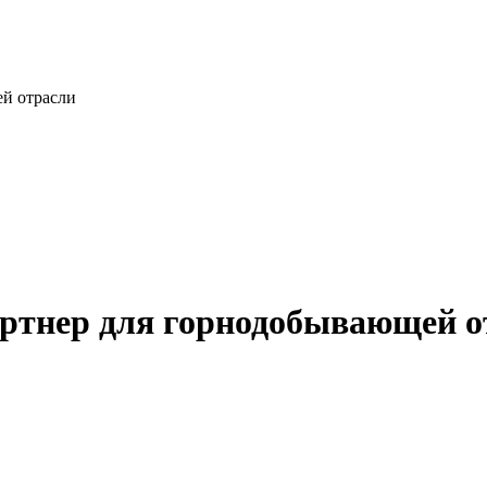
й отрасли
артнер для горнодобывающей о