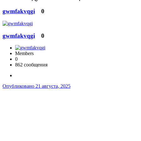
gwmfakvqgi
0
gwmfakvqgi
0
Members
0
862 сообщения
Опубликовано
21 августа, 2025