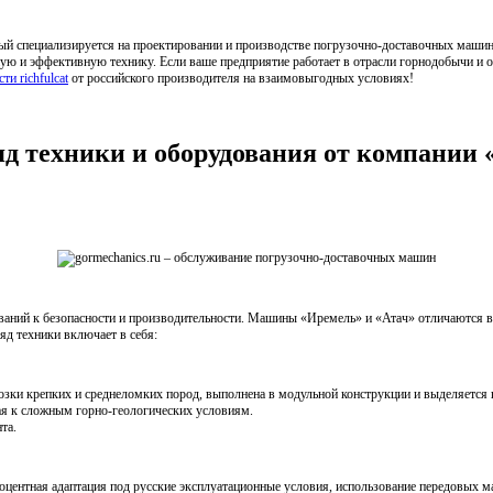
рый специализируется на проектировании и производстве погрузочно-доставочных ма
 и эффективную технику. Если ваше предприятие работает в отрасли горнодобычи и о
и richfulcat
от российского производителя на взаимовыгодных условиях!
д техники и оборудования от компании 
ваний к безопасности и производительности. Машины «Иремель» и «Атач» отличаются 
яд техники включает в себя:
зки крепких и среднеломких пород, выполнена в модульной конструкции и выделяется 
ая к сложным горно-геологических условиям.
та.
центная адаптация под русские эксплуатационные условия, использование передовых м