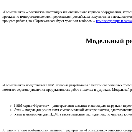
«Гормеханикс» – российский поставщик инновационного горного оборудования, кото
проекты по импортозамещению, предоставляя российским покупателям высоконадежную
процесса работы, то «Гормеханикс» будет удачным выбором –
комплектующие и запчаст
Модельный ря
«Гормеханикс» представляет ПДМ, которые разработаны с учетом современных требо
помогает серьезно увеличить продуктивность работ в шахтах и рудниках. Модельный р
ПДМ серии «Иремель» – универсальная шахтная машина для загрузки и перево
Атач – модель для узких шахт с максимальной маневренностью, адаптированн
Узлы и механизмы для ПДМ, а также запасные части для них по чертежу клиен
К приоритетным особенностям машин от предприятия «Гормеханикс» относится стопро