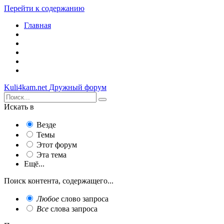
Перейти к содержанию
Главная
Kuli4kam.net
Дружный форум
Искать в
Везде
Темы
Этот форум
Эта тема
Ещё...
Поиск контента, содержащего...
Любое
слово запроса
Все
слова запроса