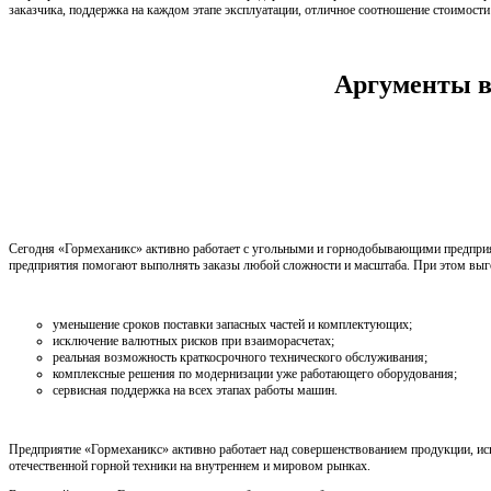
заказчика, поддержка на каждом этапе эксплуатации, отличное соотношение стоимости 
Аргументы в
Сегодня «Гормеханикс» активно работает с угольными и горнодобывающими предприя
предприятия помогают выполнять заказы любой сложности и масштаба. При этом выг
уменьшение сроков поставки запасных частей и комплектующих;
исключение валютных рисков при взаиморасчетах;
реальная возможность краткосрочного технического обслуживания;
комплексные решения по модернизации уже работающего оборудования;
сервисная поддержка на всех этапах работы машин.
Предприятие «Гормеханикс» активно работает над совершенствованием продукции, ис
отечественной горной техники на внутреннем и мировом рынках.