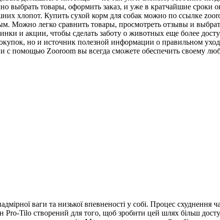
 выбрать товары, оформить заказ, и уже в кратчайшие сроки он
ишних хлопот. Купить сухой корм для собак можно по ссылке zoo
м. Можно легко сравнить товары, просмотреть отзывы и выбрат
инки и акции, чтобы сделать заботу о животных еще более досту
 покупок, но и источник полезной информации о правильном ухо
ь, и с помощью Zooroom вы всегда сможете обеспечить своему лю
адмірної ваги та низької впевненості у собі. Процес схуднення 
ин Pro-Tilo створений для того, щоб зробити цей шлях більш дост