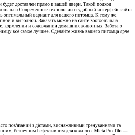
 будет доставлен прямо к вашей двери. Такой подход
room.in.ua Современные технологии и удобный интерфейс сайта
ь оптимальный вариант для вашего питомца. К тому же,
пной и выгодной. Заказать можно на сайте zooroom.in.ua
де, кормлении и содержании домашних животных. Забота о
бимцу всё самое лучшее. Сделайте жизнь вашего питомца ярче
часто пов'язаний з дієтами, виснажливими тренуваннями та
упним, безпечним і ефективним для кожного. Місія Pro Tilo —