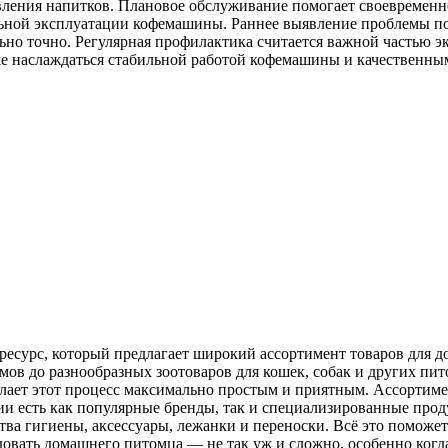
вления напитков. Плановое обслуживание помогает своевремен
льной эксплуатации кофемашины. Раннее выявление проблемы по
но точно. Регулярная профилактика считается важной частью эк
е наслаждаться стабильной работой кофемашины и качественны
есурс, который предлагает широкий ассортимент товаров для д
ов до разнообразных зоотоваров для кошек, собак и других пит
ает этот процесс максимально простым и приятным. Ассортимен
и есть как популярные бренды, так и специализированные про
ва гигиены, аксессуары, лежанки и переноски. Всё это поможет
овать домашнего питомца — не так уж и сложно, особенно когда 