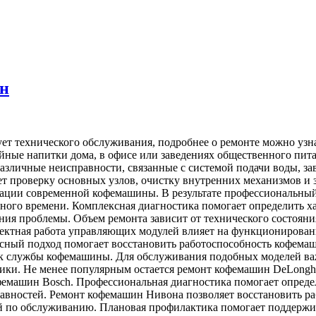
ин
ует технического обслуживания, подробнее о ремонте можно узн
ные напитки дома, в офисе или заведениях общественного пита
различные неисправности, связанные с системой подачи воды, 
т проверку основных узлов, очистку внутренних механизмов и
тации современной кофемашины. В результате профессиональны
ого времени. Комплексная диагностика помогает определить ха
ия проблемы. Объем ремонта зависит от технического состояни
ектная работа управляющих модулей влияет на функционировани
ксный подход помогает восстановить работоспособность кофема
ок службы кофемашины. Для обслуживания подобных моделей ва
ики. Не менее популярным остается ремонт кофемашин DeLongh
фемашин Bosch. Профессиональная диагностика помогает опреде
равностей. Ремонт кофемашин Нивона позволяет восстановить р
 по обслуживанию. Плановая профилактика помогает поддержи