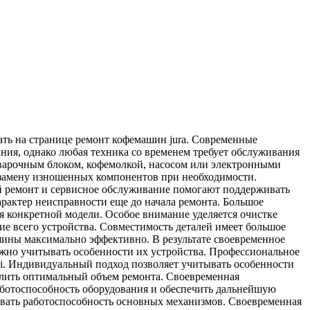
ать на странице ремонт кофемашин jura. Современные
ния, однако любая техника со временем требует обслуживания
заварочным блоком, кофемолкой, насосом или электронными
 замену изношенных компонентов при необходимости.
й ремонт и сервисное обслуживание помогают поддерживать
рактер неисправности еще до начала ремонта. Большое
я конкретной модели. Особое внимание уделяется очистке
е всего устройства. Совместимость деталей имеет большое
шины максимально эффективно. В результате своевременное
жно учитывать особенности их устройства. Профессиональное
i. Индивидуальный подход позволяет учитывать особенности
лить оптимальный объем ремонта. Своевременная
аботоспособность оборудования и обеспечить дальнейшую
вать работоспособность основных механизмов. Своевременная