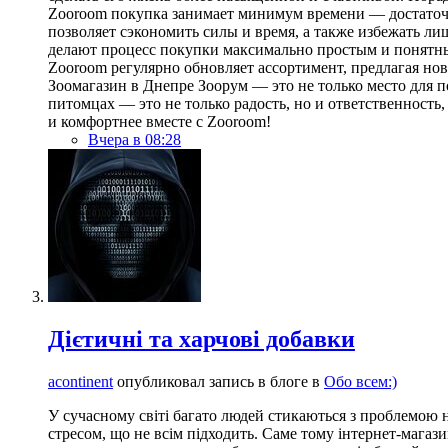
Zooroom покупка занимает минимум времени — достаточно
позволяет сэкономить силы и время, а также избежать л
делают процесс покупки максимально простым и понятны
Zooroom регулярно обновляет ассортимент, предлагая нов
Зоомагазин в Днепре Зоорум — это не только место для
питомцах — это не только радость, но и ответственност
и комфортнее вместе с Zooroom!
Вчера в 08:28
Дієтичні та харчові добавки
acontinent
опубликовал запись в блоге в
Обо всем:)
У сучасному світі багато людей стикаються з проблемою н
стресом, що не всім підходить. Саме тому інтернет-магаз