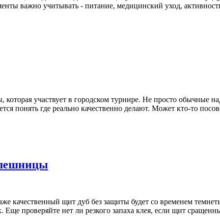
менты важно учитывать - питание, медицинский уход, активност
, которая участвует в городском турнире. Не просто обычные на
чется понять где реально качественно делают. Может кто-то посо
олешницы
же качественный щит дуб без защиты будет со временем темнеть
. Еще проверяйте нет ли резкого запаха клея, если щит сращенны