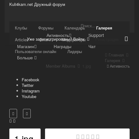
Kuli4kam.net
Дружный форум
Сайт
Клубы
Форумы
Календарь
Галерея
Активность
Support
Уже зарегистрированы? Войти
Регистрация
Articles
Блоги
Модераторы
Магазин
Награды
Чат
Пользователи онлайн
Лидеры
Главная
Больше
Галерея
Member Albums
1.jpg
Активность
Facebook
Twitter
Instagram
Youtube
1.jpg