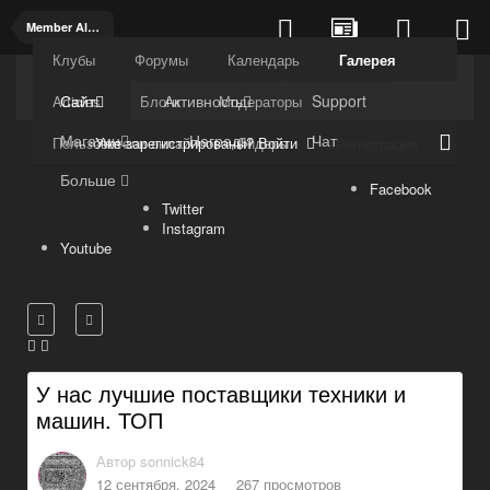
Member Albums
Клубы
Форумы
Календарь
Галерея
Kuli4kam.net
Дружный форум
Сайт
Активность
Support
Articles
Блоги
Модераторы
Магазин
Награды
Чат
Уже зарегистрированы? Войти
Пользователи онлайн
Лидеры
Регистрация
Больше
Facebook
Twitter
Instagram
Youtube
У нас лучшие поставщики техники и
машин. ТОП
Автор
sonnick84
12 сентября, 2024
267 просмотров