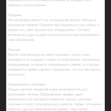
варианты использования.
Продажа
На платформе имеется на сегодняшний момент больше 4
миллионов товаров! Сможете присоединиться уже сейчас и
разместить свое техническое оборудование. Система
возможность дает в действительности быстро опубликовать
свое объявление.
Покупка
Можно собственноручно найти партнера, чтобы у него
приобрести по сходной стоимости необходимое техническое
оборудование, а сможете сформировать заявку, это иногда
оказывается крайне удобно! Подчеркнем, это все абсолютно
бесплатно!
Продвижение и реклама
Предоставляем обширный выбор возможностей для
реализации техники. Продуманные тарифы, дают
возможность по выгодной стоимости заказать рекламу,
получив по итогу потенциальных клиентов. Кроме того важно
отметить другой немаловажный момент: наш портал