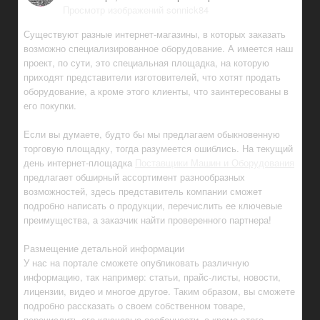
Просмотр изображений sonnick84
Существуют разные интернет-магазины, в которых заказать
возможно специализированное оборудование. А имеется наш
проект, по сути, это специальная площадка, на которую
приходят представители изготовителей, что хотят продать
оборудование, а кроме этого клиенты, что заинтересованы в
его покупки.
Если вы думаете, будто бы мы предлагаем обыкновенную
торговую площадку, тогда разумеется ошиблись. На текущий
день интернет-площадка
Поставщики Машин и Оборудования
предлагает обширный ассортимент разнообразных
возможностей, здесь представитель компании сможет
подробно написать о продукции, перечислить ее ключевые
преимущества, а заказчик найти проверенного партнера!
Размещение детальной информации
У нас на портале сможете опубликовать различную
информацию, так например: статьи, прайс-листы, новости,
лицензии, видео и многое другое. Таким образом, вы сможете
подробно рассказать о своем собственном товаре,
перечислить его ключевые особенности, а кроме этого