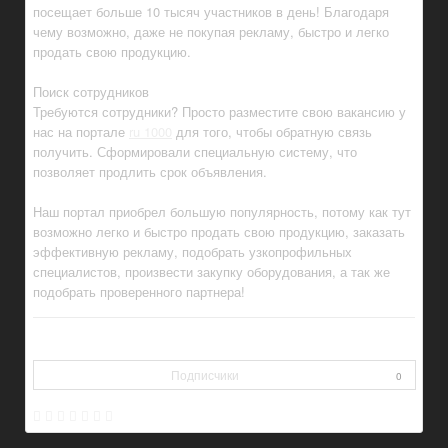
посещает больше 10 тысяч участников в день! Благодаря
чему возможно, даже не покупая рекламу, быстро и легко
продать свою продукцию.
Поиск сотрудников
Требуются сотрудники? Просто разместите свою вакансию у
нас на портале
ru 1000
для того, чтобы обратную связь
получить. Сформировали специальную систему, что
позволяет продлить срок объявления.
Наш портал приобрел большую популярность, потому как тут
возможно легко и быстро продать свою продукцию, заказать
эффективную рекламу, подобрать узкопрофильных
специалистов, произвести закупку оборудования, а так же
подобрать проверенного партнера!
Подписчики
0