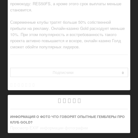
промокоду: RES50FS, а кроме этого срок выплаты меньше
становится.
Современные клубы тратят больше 50% собственной
прибыли на рекламу. Онлайн-казино Gold расходует меньше
10%. При этом популярность и востребованность такого
проекта активно повышается и вскоре, онлайн казино Голд
сможет обойти популярных лидеров.
Подписчики
0
ИНФОРМАЦИЯ О ФОТО ЧТО ГОВОРЯТ ОПЫТНЫЕ ГЕМБЛЕРЫ ПРО
КЛУБ GOLD?
Просмотр EXIF информации фотографии