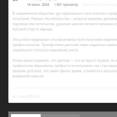
18 июня, 2024
1 351 просмотр
Просмотр изображен
В современном обществе, где образование стало ключом к проф
получения. Разные обстоятельства – нехватка времени, денежные 
подобные обстоятельства, удачным шансом является решение 
быстрый старт в карьере.
Эти услуги предлагают альтернативные пути получения практиче
профессионалов. Приобретение диплома через надежные каналы
социального статуса и карьерному росту.
Очень важно понимать, что диплом — это не просто бумага, но 
профильном образовании требуется использовать как стартовую
решение для всех, кто умеет ценить время, стремится к результ
выбранной отрасли.