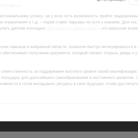
ий Progony4
ессиональному успеху, не у всех есть возможность пройти традиционный
ограничения и т.д. – порой ставят барьеры на пути к знаниям. Для тех,
купить диплом колледжа
http://premium-diplomy.com/
– это реальная возм
ских навыков в выбранной области, позволяя быстро интегрироваться в
 обеспечивает получение документа, который сможет открыть дверь к 
и ответственность за поддержание высокого уровня своей квалификации
 площадку для дальнейшего самообразования и постоянного развития. 
ативности и готов вкладывать ресурсы в свое будущее, чтобы достигнут