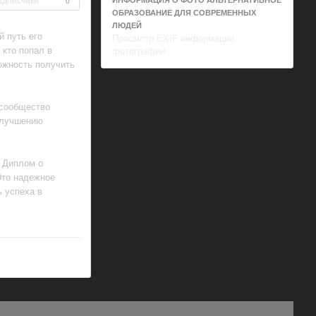
0
ОБРАЗОВАНИЕ ДЛЯ СОВРЕМЕННЫХ
ЛЮДЕЙ
 путь его
Просмотр EXIF информации
 кто попал в
фотографии
ожность получить
 сообщество
улучшению
. Диплом о
Это надежное
ь успеха в