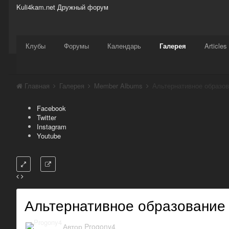
Kuli4kam.net
Дружный форум
Сайт
Активность
Support
Магазин
Клубы
Форумы
Календарь
Галерея
Articles
Главная
Галерея
Member Albums
Альтернативное образо
Facebook
Twitter
Instagram
Youtube
Альтернативное образование
Автор
Progony4