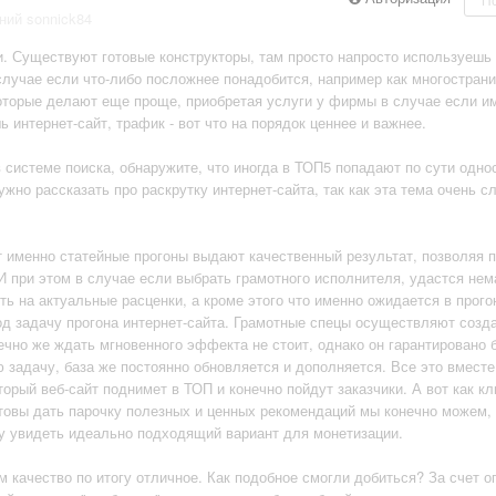
ний sonnick84
. Существуют готовые конструкторы, там просто напросто используешь
случае если что-либо посложнее понадобится, например как многострани
оторые делают еще проще, приобретая услуги у фирмы в случае если и
 интернет-сайт, трафик - вот что на порядок ценнее и важнее.
 системе поиска, обнаружите, что иногда в ТОП5 попадают по сути однос
жно рассказать про раскрутку интернет-сайта, так как эта тема очень с
 именно статейные прогоны выдают качественный результат, позволяя п
И при этом в случае если выбрать грамотного исполнителя, удастся нем
ть на актуальные расценки, а кроме этого что именно ожидается в прого
од задачу прогона интернет-сайта. Грамотные спецы осуществляют созд
ечно же ждать мгновенного эффекта не стоит, однако он гарантировано 
ю задачу, база же постоянно обновляется и дополняется. Все это вместе
рый веб-сайт поднимет в ТОП и конечно пойдут заказчики. А вот как кл
отовы дать парочку полезных и ценных рекомендаций мы конечно можем,
у увидеть идеально подходящий вариант для монетизации.
м качество по итогу отличное. Как подобное смогли добиться? За счет о