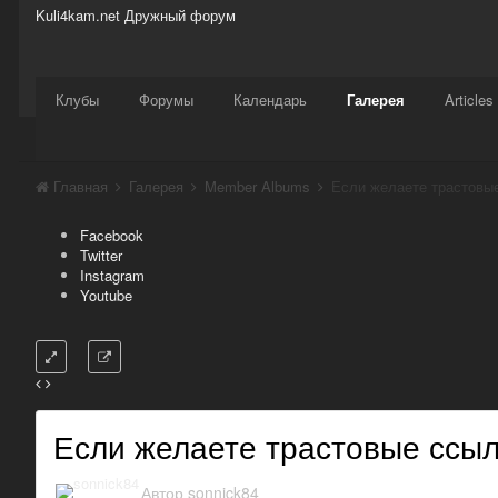
Kuli4kam.net
Дружный форум
Сайт
Активность
Support
Магазин
Клубы
Форумы
Календарь
Галерея
Articles
Главная
Галерея
Member Albums
Если желаете трастовые
Facebook
Twitter
Instagram
Youtube
Если желаете трастовые ссылк
Автор
sonnick84