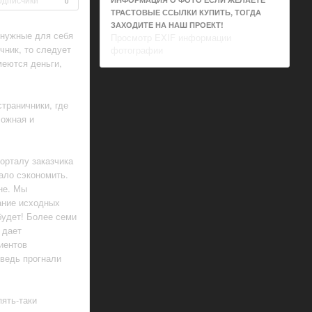
0
ТРАСТОВЫЕ ССЫЛКИ КУПИТЬ, ТОГДА
ЗАХОДИТЕ НА НАШ ПРОЕКТ!
 нужные для себя
Просмотр EXIF информации
чник, то следует
фотографии
меются деньги,
траничники, где
ложная и
орталу заказчика
ало сэкономить.
не. Мы
ание исходных
будет! Более семи
 дает
иентов
 ведь прогнали
пять-таки