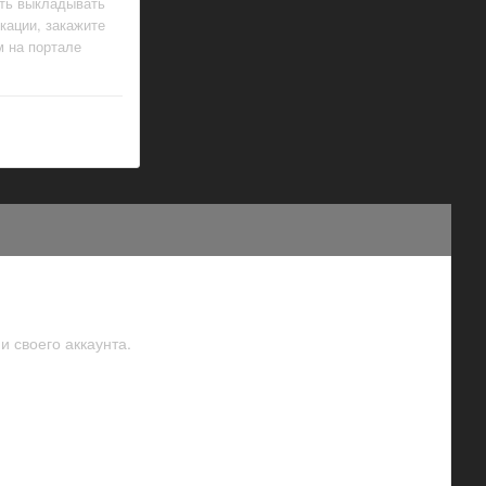
сть выкладывать
кации, закажите
м на портале
и своего аккаунта.