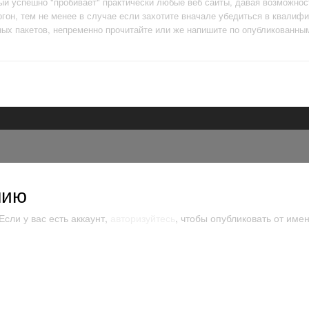
ый успешно "пробивает" практически любые веб сайты, давая возможно
огон, тем не менее в случае если захотите вначале убедиться в квалифи
зных пакетов, непременно прочитайте или же напишите по опубликованны
нию
сли у вас есть аккаунт,
авторизуйтесь
, чтобы опубликовать от имен