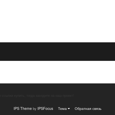
 ссылки купить, тогда заходите на наш проект!
IPS Theme
IPSFocus
Тема
Обратная связь
by