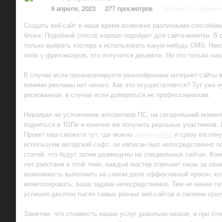
9 апреля, 2023
277 просмотров
Просмотр изображе
Создать веб-сайт в наше время возможно различными способами
блоки. Подобный способ хорошо подойдет для сайта-визитки. В 
только выбрать хостера и использовать какую-нибудь CMS. Нек
либо у фрилансеров, это получится дешевле. Но это только лишь
В случае если проанализируете разнообразные интернет-сайты в
помимо рекламы нет ничего. Как это осуществляется? Тут уже ну
рискованная, в случае если довериться не профессионалам.
Невзирая на усложнение алгоритмов ПС, на сегодняшний момент
подняться в ТОПе и конечно же получить реальных участников. 
Проект наш сможете тут, где можно
getmanylinks
и сразу взгляну
используем авторский софт, он написан был непосредственно п
статей, что будут затем размещены на специальных сайтах. Кон
лет работаем в этой теме, каждый мастер отвечает лишь за сво
возможность выполнить на самом деле эффективный прогон, кото
монетизировать, ваша задача непосредственно. Тем не менее г
успешно десятки тысяч самых разных веб-сайтов и сможем сраз
Заметим, что стоимость наших услуг довольно низкая, и при это