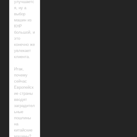
улучшаетс
я, ну а
выбор
машин из
КНР
большой, и
это
конечно же
увлекает
клиента.
Итак,
почему
сейчас
Европейск
ие страны
вводят
заградител
ьные
пошлины
на
китайские
машины?