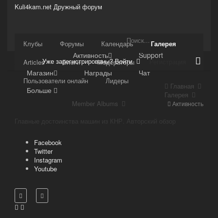
Kuli4kam.net
Дружный форум
Сайт
Клубы
Форумы
Календарь
Галерея
Активность
Support
Уже зарегистрированы? Войти
Регистрация
Articles
Блоги
Модераторы
Магазин
Награды
Чат
Пользователи онлайн
Лидеры
Главная
Больше
Галерея
Member Albums
Активность
Главные достоинства машин из КНР. Авторский обзор
Facebook
Twitter
Instagram
Youtube