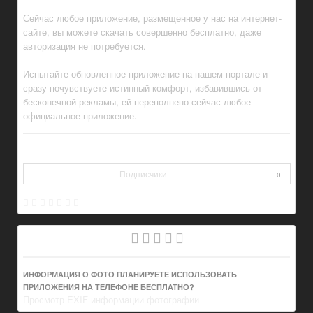
Сейчас любое приложение, размещенное у нас на интернет-
сайте, вы можете скачать совершенно бесплатно, даже
авторизация не потребуется.
Испытайте обновленное приложение на нашем портале и
сразу почувствуете истинный комфорт, избавившись от
бесконечной рекламы, ей переполнено сейчас любое
официальное приложение.
Подписчики
0
ИНФОРМАЦИЯ О ФОТО ПЛАНИРУЕТЕ ИСПОЛЬЗОВАТЬ
ПРИЛОЖЕНИЯ НА ТЕЛЕФОНЕ БЕСПЛАТНО?
Просмотр EXIF информации фотографии