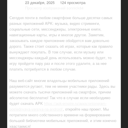
23 декабря, 2025
124 просмотра
Просмотр изображений sonnick84
Сегодня почти в любом смартфоне больше десятки самых
разных приложений APK: музыка, видео стриминги,
социальные сети, мессенджеры, электронные книги,
навигационные карты, игры и многое другое. Заметим,
заказывать каждое приложение обойдется вам довольно
дорого. Также стоит сказать об играх, которые как правило
вынуждают покупать. В том случае, если музыку или
мессенджеры каждый день использовать можно будет, то
игру пройдете пару раз и после этого удалите, а за нее
платить потребуется в любом случае.
Наш веб-сайт многие владельцы мобильных приложений
разумеется ругают, тем не менее участники рады. Здесь вы
можете скачать тысячи приложений на смартфон, причем
абсолютно бесплатно! Так что в случае если необходимо
будет скачать APK
https://apk-empire.ru/apps/oniongram-
poslednyaya-versiya-na-android/
, откройте наш проект. Мы
потратили много собственного времени на формирование
большой библиотеки мобильных приложений, и этим конечно
хвастаемся!