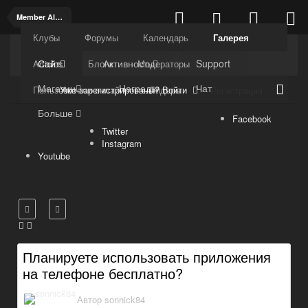
Member Albums
Клубы
Форумы
Календарь
Галерея
Kuli4kam.net
Дружный форум
Сайт
Активность
Support
Articles
Блоги
Модераторы
Магазин
Награды
Чат
Уже зарегистрированы? Войти
Пользователи онлайн
Лидеры
Регистрация
Больше
Facebook
Twitter
Instagram
Youtube
Планируете использовать приложения
на телефоне бесплатно?
Автор
sonnick84