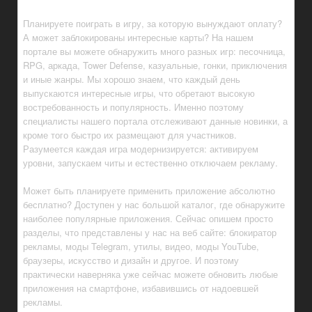
Планируете поиграть в игру, за которую вынуждают оплату?
А может заблокированы интересные карты? На нашем
портале вы можете обнаружить много разных игр: песочница,
RPG, аркада, Tower Defense, казуальные, гонки, приключения
и иные жанры. Мы хорошо знаем, что каждый день
выпускаются интересные игры, что обретают высокую
востребованность и популярность. Именно поэтому
специалисты нашего портала отслеживают данные новинки, а
кроме того быстро их размещают для участников.
Разумеется каждая игра модернизируется: активируем
уровни, запускаем читы и естественно отключаем рекламу.
Может быть планируете применить приложение абсолютно
бесплатно? Доступен у нас большой каталог, где обнаружите
наиболее популярные приложения. Сейчас опишем просто
разделы, что представлены у нас на веб сайте: блокиратор
рекламы, моды Telegram, утилы, видео, моды YouTube,
браузеры, искусство и дизайн и другое. И поэтому
практически наверняка уже сейчас можете обновить любые
приложения на смартфоне, избавившись от надоевшей
рекламы.