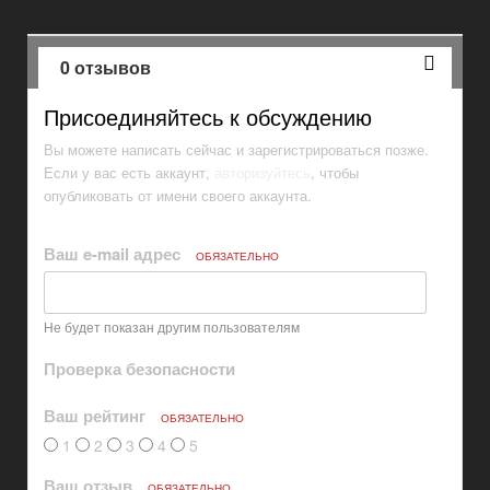
0 отзывов
Присоединяйтесь к обсуждению
Вы можете написать сейчас и зарегистрироваться позже.
Если у вас есть аккаунт,
авторизуйтесь
, чтобы
опубликовать от имени своего аккаунта.
Ваш e-mail адрес
ОБЯЗАТЕЛЬНО
Не будет показан другим пользователям
Проверка безопасности
Ваш рейтинг
ОБЯЗАТЕЛЬНО
1
2
3
4
5
Ваш отзыв
ОБЯЗАТЕЛЬНО