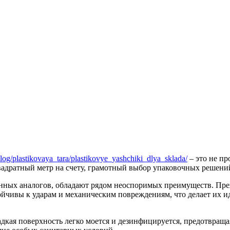
alog/plastikovaya_tara/plastikovye_yashchiki_dlya_sklada/
– это не пр
квадратный метр на счету, грамотный выбор упаковочных решени
нных аналогов, обладают рядом неоспоримых преимуществ. Преж
тойчивы к ударам и механическим повреждениям, что делает их 
кая поверхность легко моется и дезинфицируется, предотвращая